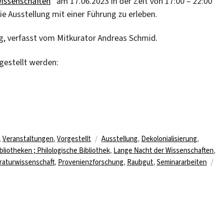
issenschaften
“ am 17.06.2023 in der Zeit von 17:00 – 22:00
die Ausstellung mit einer Führung zu erleben.
ung, verfasst vom Mitkurator Andreas Schmid.
gestellt werden:
Schlagwörter
,
Veranstaltungen
,
Vorgestellt
Ausstellung
,
Dekolonialisierung
,
bliotheken ; Philologische Bibliothek
,
Lange Nacht der Wissenschaften
,
eraturwissenschaft
,
Provenienzforschung
,
Raubgut
,
Seminararbeiten