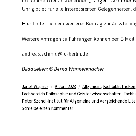
Im Rahmen der anstehenden „
Langen Nacht der W
Uhr gibt es für alle Interessierten Gelegenheiten, 
Hier
findet sich ein weiterer Beitrag zur Ausstell
Weitere Anfragen zu Führungen können per E-Mail 
andreas.schmid@fu-berlin.de
Bildquellen: © Bernd Wannenmacher
Autor
Veröffentlicht
Kategorien
Janet Wagner
9. Juni 2023
Allgemein
,
Fachbibliotheken
am
Fachbereich Philosophie und Geisteswissenschaften
,
Fachbi
Peter Szondi-Institut für Allgemeine und Vergleichende Lit
zu
Schreibe einen Kommentar
Literatur
als
koloniale