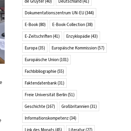
de Gruyter
(40)
Deutschland
(41)
Dokumentationszentrum UN-EU
(344)
E-Book
(80)
E-Book-Collection
(38)
E-Zeitschriften
(41)
Enzyklopädie
(43)
Europa
(35)
Europäische Kommission
(57)
Europäische Union
(101)
Fachbibliographie
(55)
e
Faktendatenbank
(31)
Freie Universität Berlin
(51)
Geschichte
(167)
Großbritannien
(31)
Informationskompetenz
(34)
e
Link des Monats
(45)
Literatur
(27)