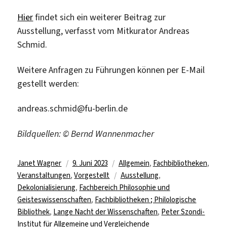
Hier
findet sich ein weiterer Beitrag zur
Ausstellung, verfasst vom Mitkurator Andreas
Schmid.
Weitere Anfragen zu Führungen können per E-Mail
gestellt werden:
andreas.schmid@fu-berlin.de
Bildquellen: © Bernd Wannenmacher
Autor
Veröffentlicht
Kategorien
Janet Wagner
9. Juni 2023
Allgemein
,
Fachbibliotheken
,
am
Schlagwörter
Veranstaltungen
,
Vorgestellt
Ausstellung
,
Dekolonialisierung
,
Fachbereich Philosophie und
Geisteswissenschaften
,
Fachbibliotheken ; Philologische
Bibliothek
,
Lange Nacht der Wissenschaften
,
Peter Szondi-
Institut für Allgemeine und Vergleichende