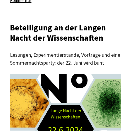
zu
Kommentar
25
Jahre
Lange
Beteiligung an der Langen
Nacht
Nacht der Wissenschaften
der
Wissenschaften
–
Lesungen, Experimentierstände, Vorträge und eine
Wir
Sommernachtsparty: der 22. Juni wird bunt!
sind
dabei