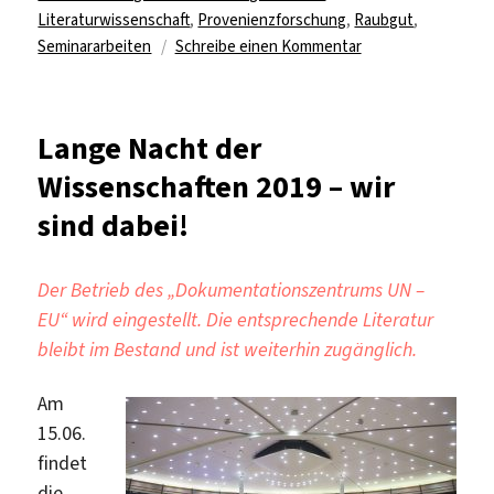
Literaturwissenschaft
,
Provenienzforschung
,
Raubgut
,
zu
Seminararbeiten
Schreibe einen Kommentar
Literatur
als
koloniale
Lange Nacht der
Beute?
Wissenschaften 2019 – wir
–
Provenienzgeschic
sind dabei!
1910
–
2021
Der Betrieb des „Dokumentationszentrums UN –
EU“ wird eingestellt. Die entsprechende Literatur
bleibt im Bestand und ist weiterhin zugänglich.
Am
15.06.
findet
die