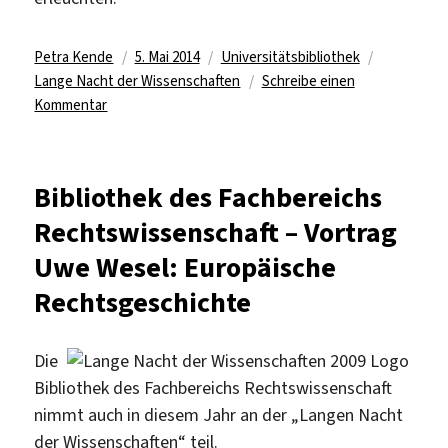
Autor
Veröffentlicht
Kategorien
Schlagwör
Petra Kende
5. Mai 2014
Universitätsbibliothek
am
Lange Nacht der Wissenschaften
Schreibe einen
zu
Kommentar
Lange
Nacht
der
Bibliothek des Fachbereichs
Wissenschaften
Rechtswissenschaft – Vortrag
am
10.
Uwe Wesel: Europäische
Mai
Rechtsgeschichte
2014:
Programm
der
Die
Universitätsbibliothek
Bibliothek des Fachbereichs Rechtswissenschaft
nimmt auch in diesem Jahr an der „Langen Nacht
der Wissenschaften“ teil.