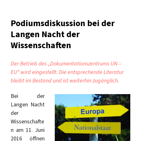
Lange
Nacht
der
Podiumsdiskussion bei der
Wissenschafte
Langen Nacht der
2019
–
Wissenschaften
wir
sind
dabei!
Der Betrieb des „Dokumentationszentrums UN –
EU“ wird eingestellt. Die entsprechende Literatur
bleibt im Bestand und ist weiterhin zugänglich.
Bei der
Langen Nacht
der
Wissenschafte
n am 11. Juni
2016 öffnen