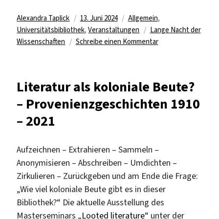
Autor
Veröffentlicht
Kategorien
Alexandra Taplick
13. Juni 2024
Allgemein
,
am
Schlagwörter
Universitätsbibliothek
,
Veranstaltungen
Lange Nacht der
zu
Wissenschaften
Schreibe einen Kommentar
Beteiligung
an
der
Literatur als koloniale Beute?
Langen
– Provenienzgeschichten 1910
Nacht
der
– 2021
Wissenschaften
Aufzeichnen – Extrahieren – Sammeln –
Anonymisieren – Abschreiben – Umdichten –
Zirkulieren – Zurückgeben und am Ende die Frage:
„Wie viel koloniale Beute gibt es in dieser
Bibliothek?“ Die aktuelle Ausstellung des
Masterseminars „
Looted literature
“ unter der