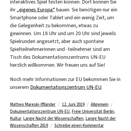
interaktives Spiel testen können. Dort können Sie
ihr
„eigenes Europa“
bauen. Sie benötigen nur ein
Smartphone oder Tablet und ein wenig Zeit, um
die Gelegenheit zu bekommen, etwas zu
gewinnen. Um 18 Uhr und um 20 Uhr sind jeweils
Spielrunden angesetzt, aber auch spontane
Spielteilnehmerinnen und -teilnehmer sind am
Tisch des Dokumentationszentrums UN-EU
herzlich willkommen. Wir freuen uns auf Sie!
Noch mehr Informationen zur EU bekommen Sie in
unserem
Dokumentationszentrum UN-EU
.
Autor
Veröffentlicht
Kategorien
Schlagwö
Matheo Mareski-Iffländer
12. Juni 2019
Allgemein
am
Dokumentationszentrum UN-EU
,
Freie Universität Berlin
,
Kultur
,
Lange Nacht der Wissenschaften
,
Lange Nacht der
zu
Wissenschaften 2019
Schreibe einen Kommentar