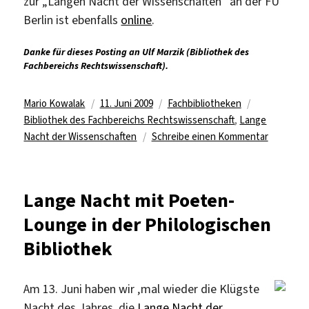
zur „Langen Nacht der Wissenschaften“ an der FU
Berlin ist ebenfalls
online
.
Danke für dieses Posting an Ulf Marzik (Bibliothek des
Fachbereichs Rechtswissenschaft).
Autor
Veröffentlicht
Kategorien
Schlagwörte
Mario Kowalak
11. Juni 2009
Fachbibliotheken
am
Bibliothek des Fachbereichs Rechtswissenschaft
,
Lange
zu
Nacht der Wissenschaften
Schreibe einen Kommentar
Bibliothe
des
Fachbere
Lange Nacht mit Poeten-
Rechtswi
Lounge in der Philologischen
–
Vortrag
Bibliothek
Uwe
Wesel:
Europäis
Am 13. Juni haben wir ‚mal wieder die Klügste
Rechtsge
Nacht des Jahres, die
Lange Nacht der