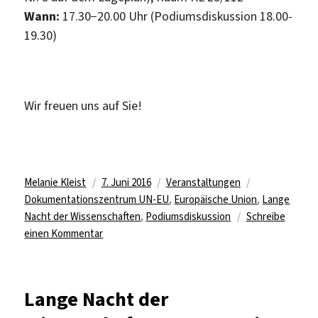
Wann:
17.30−20.00 Uhr (Podiumsdiskussion 18.00-
19.30)
Wir freuen uns auf Sie!
Autor
Veröffentlicht
Kategorien
Schlagwörter
Melanie Kleist
7. Juni 2016
Veranstaltungen
am
Dokumentationszentrum UN-EU
,
Europäische Union
,
Lange
Nacht der Wissenschaften
,
Podiumsdiskussion
Schreibe
zu
einen Kommentar
Podiumsdiskussion
bei
der
Lange Nacht der
Langen
Nacht