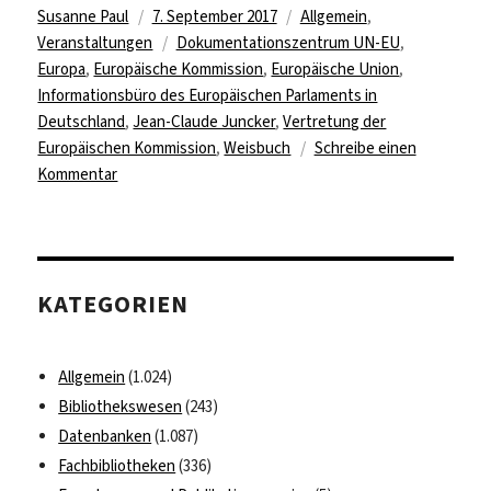
Autor
Veröffentlicht
Kategorien
Susanne Paul
7. September 2017
Allgemein
,
am
Schlagwörter
Veranstaltungen
Dokumentationszentrum UN-EU
,
Europa
,
Europäische Kommission
,
Europäische Union
,
Informationsbüro des Europäischen Parlaments in
Deutschland
,
Jean-Claude Juncker
,
Vertretung der
Europäischen Kommission
,
Weisbuch
Schreibe einen
zu
Kommentar
Liveübertragung
der
Rede
zur
KATEGORIEN
Lage
der
Europäischen
Allgemein
(1.024)
Union
Bibliothekswesen
(243)
2017
Datenbanken
(1.087)
Fachbibliotheken
(336)