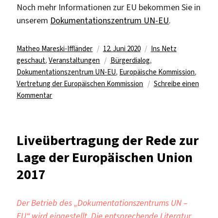
Noch mehr Informationen zur EU bekommen Sie in
unserem
Dokumentationszentrum UN-EU
.
Autor
Veröffentlicht
Kategorien
Matheo Mareski-Iffländer
12. Juni 2020
Ins Netz
am
Schlagwörter
geschaut
,
Veranstaltungen
Bürgerdialog
,
Dokumentationszentrum UN-EU
,
Europäische Kommission
,
Vertretung der Europäischen Kommission
Schreibe einen
zu
Kommentar
Online
Bürgerdialog
zum
Liveübertragung der Rede zur
Thema:
Lage der Europäischen Union
Europa
nach
2017
Corona
–
solidarisch
Der Betrieb des „Dokumentationszentrums UN –
und
EU“ wird eingestellt. Die entsprechende Literatur