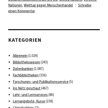
Nationen
,
Welttag gegen Menschenhandel
Schreibe
zu
einen Kommentar
Welttag
gegen
Menschenhandel
KATEGORIEN
Allgemein
(1.024)
Bibliothekswesen
(243)
Datenbanken
(1.087)
Fachbibliotheken
(336)
Forschungs- und Publikationsservice
(5)
Ins Netz geschaut
(467)
Lehr- und Lernservices
(86)
Lernangebote, Kurse
(158)
Literaturtipps
(2)