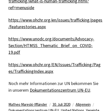
trafficking/what-is-human-trafficking.html?
ref=menuside
https://www.ohchr.org/en/issues/trafficking/pages
/featurestories.aspx
https://www.unodc.org/documents/Advocacy-
Section/HTMSS_Thematic_Brief_on_COVID-
19.pdf
https://www.ohchr.org/EN/Issues/Trafficking/Pag
es/TraffickingIndex.aspx
Noch mehr Informationen zur UN bekommen Sie
in unserem
Dokumentationszentrum UN-EU
.
Autor
Veröffentlicht
Kategorien
Schlagwö
Matheo Mareski-Iffländer
30. Juli 2020
Allgemein
am
Dokumentationszentrum UN-EU
,
United Nations
,
Vereinte