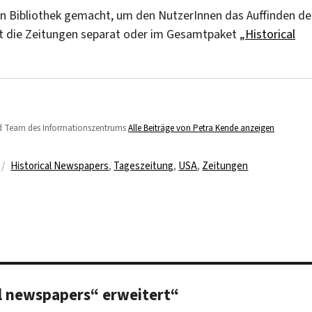
en Bibliothek gemacht, um den NutzerInnen das Auffinden de
keit die Zeitungen separat oder im Gesamtpaket
„Historical
 und Team des Informationszentrums
Alle Beiträge von Petra Kende anzeigen
Schlagwörter
Historical Newspapers
,
Tageszeitung
,
USA
,
Zeitungen
l newspapers“ erweitert“