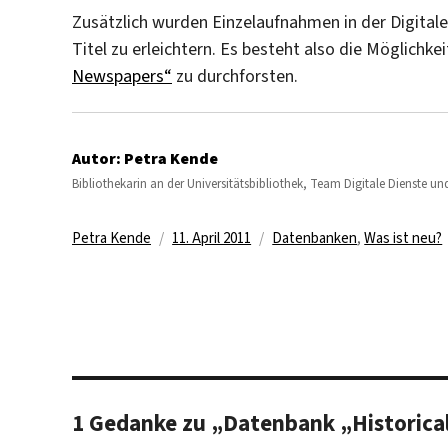
Zusätzlich wurden Einzelaufnahmen in der Digital
Titel zu erleichtern. Es besteht also die Möglich
Newspapers“
zu durchforsten.
Autor:
Petra Kende
Bibliothekarin an der Universitätsbibliothek, Team Digitale Dienste
Autor
Veröffentlicht
Kategorien
Petra Kende
11. April 2011
Datenbanken
,
Was ist neu?
am
1 Gedanke zu „Datenbank „Historica