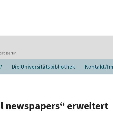
tät Berlin
?
Die Universitätsbibliothek
Kontakt/I
l newspapers“ erweitert