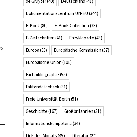
de Gruyter
(40)
Deutschland
(41)
Dokumentationszentrum UN-EU
(344)
E-Book
(80)
E-Book-Collection
(38)
E-Zeitschriften
(41)
Enzyklopädie
(43)
r
es
Europa
(35)
Europäische Kommission
(57)
Europäische Union
(101)
Fachbibliographie
(55)
Faktendatenbank
(31)
Freie Universität Berlin
(51)
Geschichte
(167)
Großbritannien
(31)
Informationskompetenz
(34)
Link des Monats
(45)
Literatur
(27)