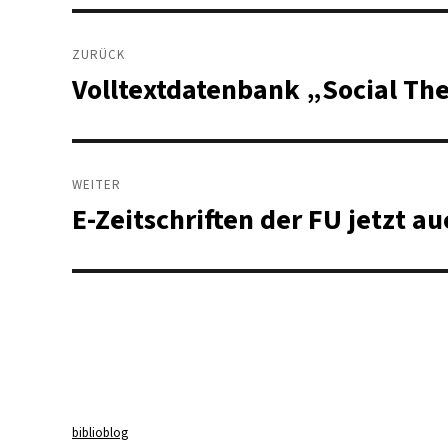
Beitragsnavigation
ZURÜCK
Volltextdatenbank „Social The
Vorheriger
Beitrag:
WEITER
E-Zeitschriften der FU jetzt au
Nächster
Beitrag:
biblioblog