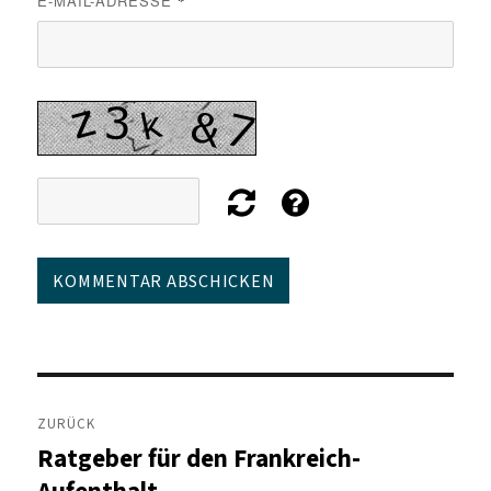
E-MAIL-ADRESSE
*
Beitragsnavigation
ZURÜCK
Ratgeber für den Frankreich-
Vorheriger
Beitrag:
Aufenthalt