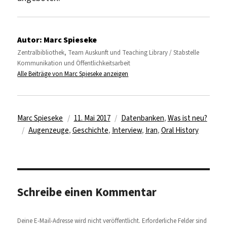
Autor:
Marc Spieseke
Zentralbibliothek, Team Auskunft und Teaching Library / Stabstelle
Kommunikation und Öffentlichkeitsarbeit
Alle Beiträge von Marc Spieseke anzeigen
Autor
Veröffentlicht
Kategorien
Marc Spieseke
11. Mai 2017
Datenbanken
,
Was ist neu?
Schlagwörter
am
Augenzeuge
,
Geschichte
,
Interview
,
Iran
,
Oral History
Schreibe einen Kommentar
Deine E-Mail-Adresse wird nicht veröffentlicht.
Erforderliche Felder sind