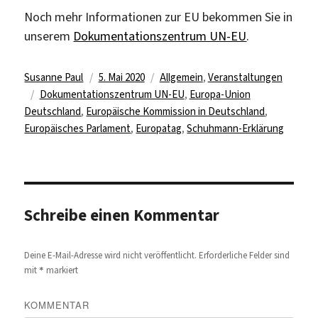
Noch mehr Informationen zur EU bekommen Sie in
unserem
Dokumentationszentrum UN-EU
.
Autor
Veröffentlicht
Kategorien
Susanne Paul
5. Mai 2020
Allgemein
,
Veranstaltungen
Schlagwörter
am
Dokumentationszentrum UN-EU
,
Europa-Union
Deutschland
,
Europäische Kommission in Deutschland
,
Europäisches Parlament
,
Europatag
,
Schuhmann-Erklärung
Schreibe einen Kommentar
Deine E-Mail-Adresse wird nicht veröffentlicht.
Erforderliche Felder sind
*
mit
markiert
KOMMENTAR