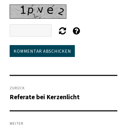
Beitragsnavigation
ZURÜCK
Referate bei Kerzenlicht
Vorheriger
Beitrag:
WEITER