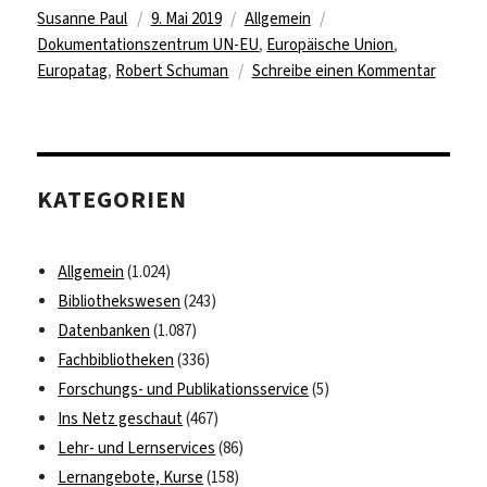
Autor
Veröffentlicht
Kategorien
Schlagwörter
Susanne Paul
9. Mai 2019
Allgemein
am
Dokumentationszentrum UN-EU
,
Europäische Union
,
zu
Europatag
,
Robert Schuman
Schreibe einen Kommentar
9.
Mai
–
Europa
KATEGORIEN
Allgemein
(1.024)
Bibliothekswesen
(243)
Datenbanken
(1.087)
Fachbibliotheken
(336)
Forschungs- und Publikationsservice
(5)
Ins Netz geschaut
(467)
Lehr- und Lernservices
(86)
Lernangebote, Kurse
(158)