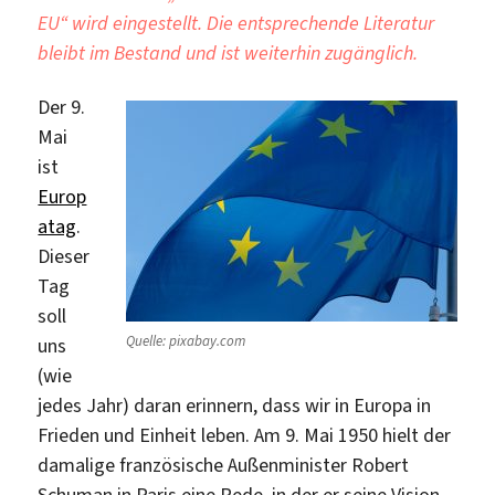
EU“ wird eingestellt. Die entsprechende Literatur
bleibt im Bestand und ist weiterhin zugänglich.
Der 9.
Mai
ist
Europ
atag
.
Dieser
Tag
soll
Quelle: pixabay.com
uns
(wie
jedes Jahr) daran erinnern, dass wir in Europa in
Frieden und Einheit leben. Am 9. Mai 1950 hielt der
damalige französische Außenminister Robert