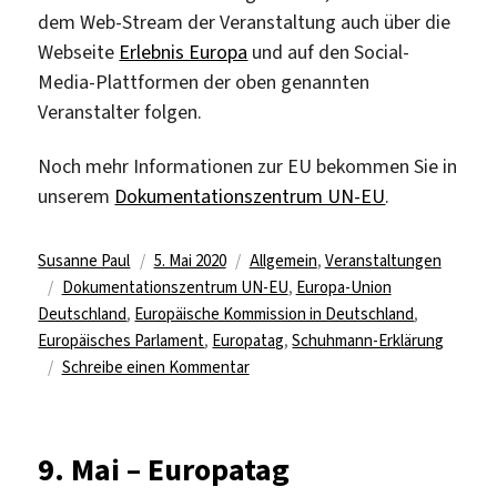
dem Web-Stream der Veranstaltung auch über die
Webseite
Erlebnis Europa
und auf den Social-
Media-Plattformen der oben genannten
Veranstalter folgen.
Noch mehr Informationen zur EU bekommen Sie in
unserem
Dokumentationszentrum UN-EU
.
Autor
Veröffentlicht
Kategorien
Susanne Paul
5. Mai 2020
Allgemein
,
Veranstaltungen
Schlagwörter
am
Dokumentationszentrum UN-EU
,
Europa-Union
Deutschland
,
Europäische Kommission in Deutschland
,
Europäisches Parlament
,
Europatag
,
Schuhmann-Erklärung
zu
Schreibe einen Kommentar
Europatag
2020
9. Mai – Europatag