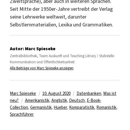
Zweitsprache), aber auch in weiteren Sprachen.
Seit Mitte der 1950er-Jahre vertreibt der Verlag
seine Lehrwerke weltweit, darunter
Selbstlernmaterialien, Lexika und Grammatiken.
Autor:
Marc Spieseke
Zentralbibliothek, Team Auskunft und Teaching Library / Stabstelle
Kommunikation und Öffentlichkeitsarbeit
Alle Beiträge von Marc Spieseke anzeigen
Autor
Veröffentlicht
Kategorien
Marc Spieseke
10. August 2020
Datenbanken
,
Was ist
Schlagwörter
am
neu?
Amerikanistik
,
Anglistik
,
Deutsch
,
E-Book-
Collection
,
Germanistik
,
Hueber
,
Komparatistik
,
Romanistik
,
Sprachführer