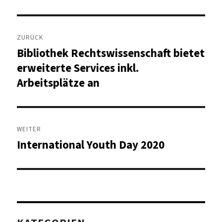
Beitragsnavigation
ZURÜCK
Bibliothek Rechtswissenschaft bietet
Vorheriger
Beitrag:
erweiterte Services inkl.
Arbeitsplätze an
WEITER
International Youth Day 2020
Nächster
Beitrag: