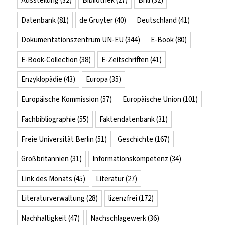
Ausstellung
(32)
Bibliothek
(27)
Brill
(32)
Datenbank
(81)
de Gruyter
(40)
Deutschland
(41)
Dokumentationszentrum UN-EU
(344)
E-Book
(80)
E-Book-Collection
(38)
E-Zeitschriften
(41)
Enzyklopädie
(43)
Europa
(35)
Europäische Kommission
(57)
Europäische Union
(101)
Fachbibliographie
(55)
Faktendatenbank
(31)
Freie Universität Berlin
(51)
Geschichte
(167)
Großbritannien
(31)
Informationskompetenz
(34)
Link des Monats
(45)
Literatur
(27)
Literaturverwaltung
(28)
lizenzfrei
(172)
Nachhaltigkeit
(47)
Nachschlagewerk
(36)