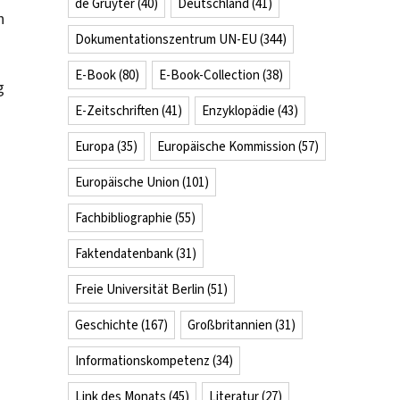
de Gruyter
(40)
Deutschland
(41)
h
Dokumentationszentrum UN-EU
(344)
E-Book
(80)
E-Book-Collection
(38)
g
E-Zeitschriften
(41)
Enzyklopädie
(43)
Europa
(35)
Europäische Kommission
(57)
Europäische Union
(101)
Fachbibliographie
(55)
Faktendatenbank
(31)
Freie Universität Berlin
(51)
Geschichte
(167)
Großbritannien
(31)
Informationskompetenz
(34)
Link des Monats
(45)
Literatur
(27)