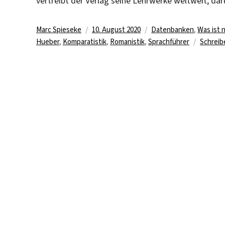
vertreibt der Verlag seine Lehrwerke weltweit, da
Autor
Veröffentlicht
Kategorien
Marc Spieseke
10. August 2020
Datenbanken
,
Was ist 
am
Hueber
,
Komparatistik
,
Romanistik
,
Sprachführer
Schreib