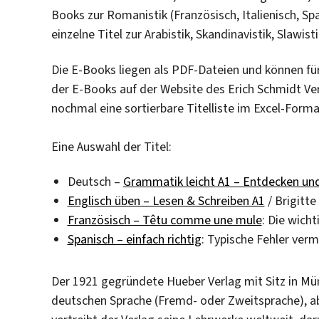
Books zur Romanistik (Französisch, Italienisch, Sp
einzelne Titel zur Arabistik, Skandinavistik, Slawist
Die E-Books liegen als PDF-Dateien und können fü
der E-Books auf der Website des Erich Schmidt Verl
nochmal eine sortierbare Titelliste im Excel-Form
Eine Auswahl der Titel:
Deutsch –
Grammatik leicht A1 – Entdecken un
Englisch üben – Lesen & Schreiben A1
/ Brigitte
Französisch – Têtu comme une mule
: Die wich
Spanisch – einfach richtig
: Typische Fehler ver
Der 1921 gegründete Hueber Verlag mit Sitz in Mü
deutschen Sprache (Fremd- oder Zweitsprache), ab