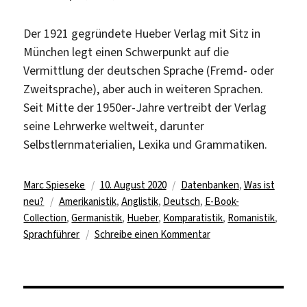
Der 1921 gegründete Hueber Verlag mit Sitz in
München legt einen Schwerpunkt auf die
Vermittlung der deutschen Sprache (Fremd- oder
Zweitsprache), aber auch in weiteren Sprachen.
Seit Mitte der 1950er-Jahre vertreibt der Verlag
seine Lehrwerke weltweit, darunter
Selbstlernmaterialien, Lexika und Grammatiken.
Autor
Veröffentlicht
Kategorien
Marc Spieseke
10. August 2020
Datenbanken
,
Was ist
Schlagwörter
am
neu?
Amerikanistik
,
Anglistik
,
Deutsch
,
E-Book-
Collection
,
Germanistik
,
Hueber
,
Komparatistik
,
Romanistik
,
zu
Sprachführer
Schreibe einen Kommentar
Über
100
sprachwissenschaftlic
E-