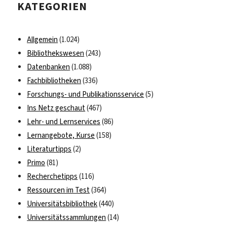
KATEGORIEN
Books
vom
Hueber
Allgemein
(1.024)
Verlag
Bibliothekswesen
(243)
lizenziert
Datenbanken
(1.088)
Fachbibliotheken
(336)
Forschungs- und Publikationsservice
(5)
Ins Netz geschaut
(467)
Lehr- und Lernservices
(86)
Lernangebote, Kurse
(158)
Literaturtipps
(2)
Primo
(81)
Recherchetipps
(116)
Ressourcen im Test
(364)
Universitätsbibliothek
(440)
Universitätssammlungen
(14)