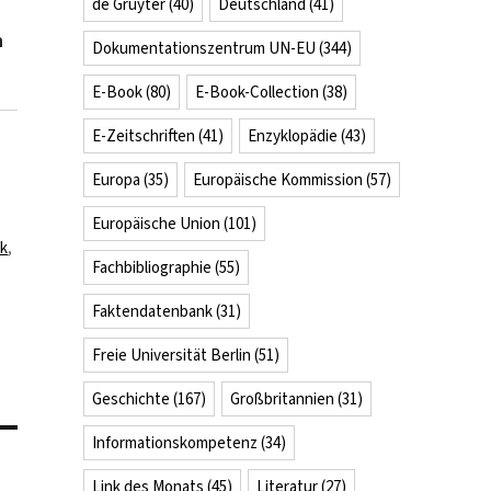
de Gruyter
(40)
Deutschland
(41)
h
Dokumentationszentrum UN-EU
(344)
E-Book
(80)
E-Book-Collection
(38)
E-Zeitschriften
(41)
Enzyklopädie
(43)
Europa
(35)
Europäische Kommission
(57)
Europäische Union
(101)
ik
,
Fachbibliographie
(55)
Faktendatenbank
(31)
Freie Universität Berlin
(51)
Geschichte
(167)
Großbritannien
(31)
Informationskompetenz
(34)
Link des Monats
(45)
Literatur
(27)