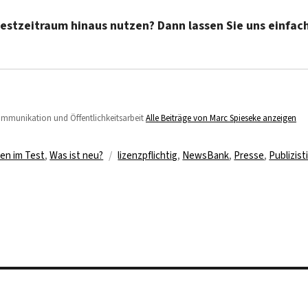
stzeitraum hinaus nutzen? Dann lassen Sie uns einfac
Kommunikation und Öffentlichkeitsarbeit
Alle Beiträge von Marc Spieseke anzeigen
Schlagwörter
en im Test
,
Was ist neu?
lizenzpflichtig
,
NewsBank
,
Presse
,
Publizist