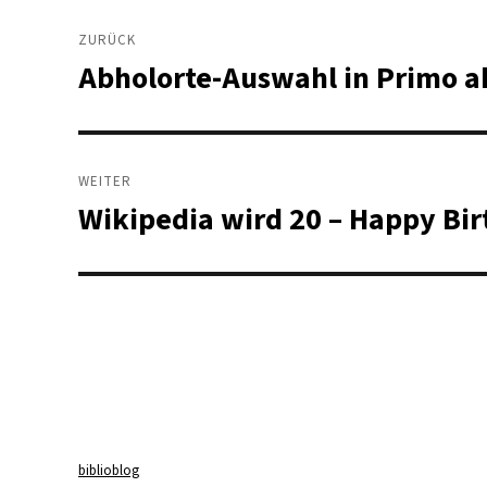
Beitragsnavigation
ZURÜCK
Abholorte-Auswahl in Primo ak
Vorheriger
Beitrag:
WEITER
Wikipedia wird 20 – Happy Bir
Nächster
Beitrag:
biblioblog