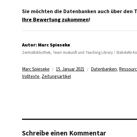
Sie möchten die Datenbanken auch über den Te
Ihre Bewertung zukommen
!
Autor:
Marc Spieseke
Zentralbibliothek, Team Auskunft und Teaching Library / Stabstelle 
Autor
Veröffentlicht
Kategorien
Marc Spieseke
15. Januar 2021
Datenbanken
,
Ressourc
am
Volltexte
,
Zeitungsartikel
Schreibe einen Kommentar