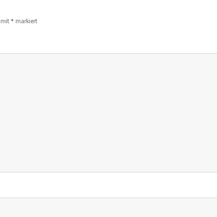
*
d mit
markiert