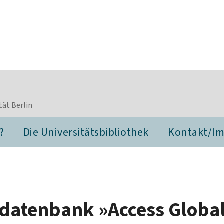
tät Berlin
?
Die Universitätsbibliothek
Kontakt/I
sedatenbank »Access Globa