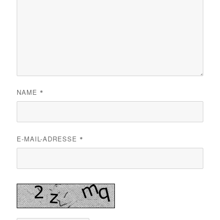
NAME
*
E-MAIL-ADRESSE
*