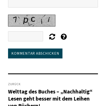
Beitragsnavigation
ZURÜCK
Welttag des Buches – „Nachhaltig“
Vorheriger
Beitrag:
Lesen geht besser mit dem Leihen
von Büchern!