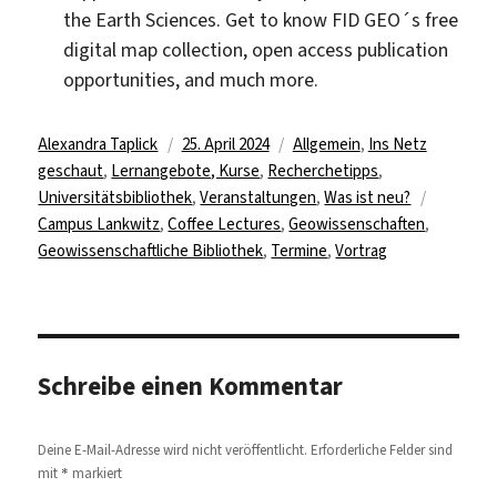
the Earth Sciences. Get to know FID GEO´s free
digital map collection, open access publication
opportunities, and much more.
Autor
Veröffentlicht
Kategorien
Alexandra Taplick
25. April 2024
Allgemein
,
Ins Netz
am
geschaut
,
Lernangebote, Kurse
,
Recherchetipps
,
Schlagwö
Universitätsbibliothek
,
Veranstaltungen
,
Was ist neu?
Campus Lankwitz
,
Coffee Lectures
,
Geowissenschaften
,
Geowissenschaftliche Bibliothek
,
Termine
,
Vortrag
Schreibe einen Kommentar
Deine E-Mail-Adresse wird nicht veröffentlicht.
Erforderliche Felder sind
*
mit
markiert