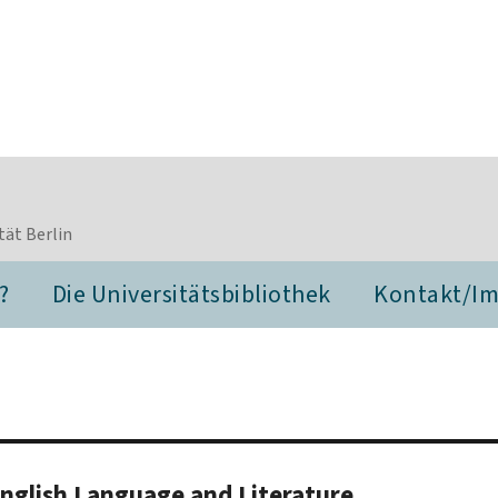
tät Berlin
?
Die Universitätsbibliothek
Kontakt/I
English Language and Literature