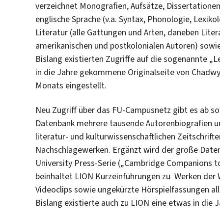
verzeichnet Monografien, Aufsätze, Dissertation
englische Sprache (v.a. Syntax, Phonologie, Lexikol
Literatur (alle Gattungen und Arten, daneben Liter
amerikanischen und postkolonialen Autoren) sowi
Bislang existierten Zugriffe auf die sogenannte „
in die Jahre gekommene Originalseite von Chadwy
Monats eingestellt.
Neu Zugriff über das FU-Campusnetz gibt es ab so
Datenbank mehrere tausende Autorenbiografien und 
literatur- und kulturwissenschaftlichen Zeitschrift
Nachschlagewerken. Ergänzt wird der große Daten
University Press-Serie („Cambridge Companions to
beinhaltet LION Kurzeinführungen zu Werken der 
Videoclips sowie ungekürzte Hörspielfassungen al
Bislang existierte auch zu LION eine etwas in di