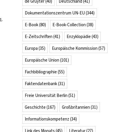
de Gruyter
(40)
Deutschland
(41)
Dokumentationszentrum UN-EU
(344)
e
,
E-Book
(80)
E-Book-Collection
(38)
wissenschaftliche
E-Zeitschriften
(41)
Enzyklopädie
(43)
ken
Europa
(35)
Europäische Kommission
(57)
Europäische Union
(101)
Fachbibliographie
(55)
-
Faktendatenbank
(31)
Freie Universität Berlin
(51)
Geschichte
(167)
Großbritannien
(31)
Informationskompetenz
(34)
Link des Monats
(45)
Literatur
(27)