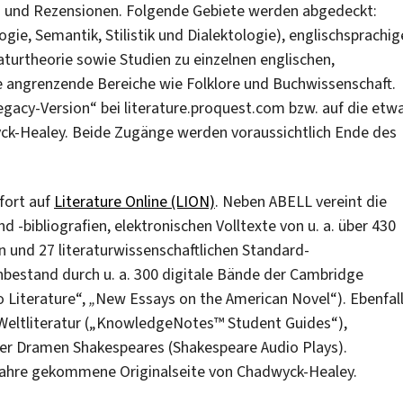
en und Rezensionen. Folgende Gebiete werden abgedeckt:
ogie, Semantik, Stilistik und Dialektologie), englischsprachig
aturtheorie sowie Studien zu einzelnen englischen,
e angrenzende Bereiche wie Folklore und Buchwissenschaft.
Legacy-Version“ bei literature.proquest.com bzw. auf die etw
ck-Healey. Beide Zugänge werden voraussichtlich Ende des
fort auf
Literature Online (LION)
. Neben ABELL vereint die
-bibliografien, elektronischen Volltexte von u. a. über 430
en und 27 literaturwissenschaftlichen Standard-
bestand durch u. a. 300 digitale Bände der Cambridge
 Literature“,
„
New Essays on the American Novel“). Ebenfal
Weltliteratur („KnowledgeNotes™ Student Guides“),
ler Dramen Shakespeares (Shakespeare Audio Plays).
e Jahre gekommene Originalseite von Chadwyck-Healey.