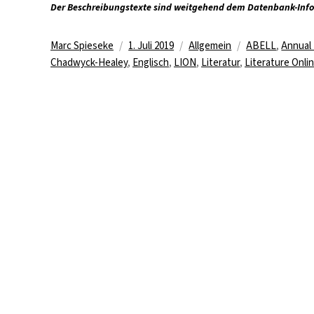
Der Beschreibungstexte sind weitgehend dem Datenbank-Inf
Autor
Veröffentlicht
Kategorien
Schlagwörter
Marc Spieseke
1. Juli 2019
Allgemein
ABELL
,
Annual 
am
Chadwyck-Healey
,
Englisch
,
LION
,
Literatur
,
Literature Onli