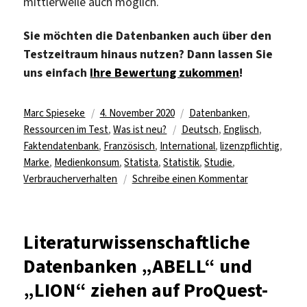
mittlerweile auch möglich.
Sie möchten die Datenbanken auch über den
Testzeitraum hinaus nutzen? Dann lassen Sie
uns einfach
Ihre Bewertung zukommen
!
Autor
Veröffentlicht
Kategorien
Marc Spieseke
4. November 2020
Datenbanken
,
am
Schlagwörter
Ressourcen im Test
,
Was ist neu?
Deutsch
,
Englisch
,
Faktendatenbank
,
Französisch
,
International
,
lizenzpflichtig
,
Marke
,
Medienkonsum
,
Statista
,
Statistik
,
Studie
,
zu
Verbraucherverhalten
Schreibe einen Kommentar
Testzugriff
für
Statista-
Literaturwissenschaftliche
Module
Datenbanken „ABELL“ und
„International
und
„LION“ ziehen auf ProQuest-
„Global