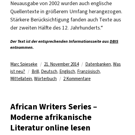
Neuausgabe von 2002 wurden auch englische
Quellentexte in größerem Umfang herangezogen.
Stärkere Berücksichtigung fanden auch Texte aus
der zweiten Hälfte des 12. Jahrhunderts.“
Der Text ist der entsprechenden Informationsseite aus
DBIS
entnommen.
Autor
Veröffentlicht
Kategorien
Marc Spieseke
21. November 2014
Datenbanken
,
Was
Schlagwörter
am
ist neu?
Brill
,
Deutsch
,
Englisch
,
Französisch
,
zu
Mittellatein
,
Wörterbuch
2 Kommentare
Online-
Zugriff
auf
African Writers Series –
Mittellateinisches
Moderne afrikanische
Wörterbuch
Literatur online lesen