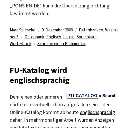
„PONS EN-DE“ kann die Übersetzungsrichtung
bestimmt werden.
Autor
Veröffentlicht
Kategorien
Marc Spieseke
9. Dezember 2009
Datenbanken
,
Was ist
Schlagwörter
am
neu?
Datenbank
,
Englisch
,
Latein
,
Sprachkurs
,
zu
Wörterbuch
Schreibe einen Kommentar
Latein-
Sprachtrainer
lizenziert
FU-Katalog wird
englischsprachig
Dem einen oder anderen
dürfte es eventuell schon aufgefallen sein – der
Online-Katalog kommt ab heute
englischsprachig
daher. In mehrmonatiger Arbeit wurden Anzeigen
und Infotexte angepasst, so dass wir endgültig