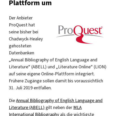
Plattform um
Consumer
Survey“
Der Anbieter
ProQuest hat
seine bisher bei
Chadwyck-Healey
gehosteten
Datenbanken
„Annual Bibliography of English Language and
Literature“ (ABELL) und „Literature Online“ (LION)
auf seine eigene Online-Plattform integriert.
Frühere Zugänge sollen damit bis voraussichtlich
31. Juli 2019 entfallen.
Die
Annual Bibliography of English Language and
Literature (ABELL)
gilt neben der
MLA
International Bibliography
als die wichtigste