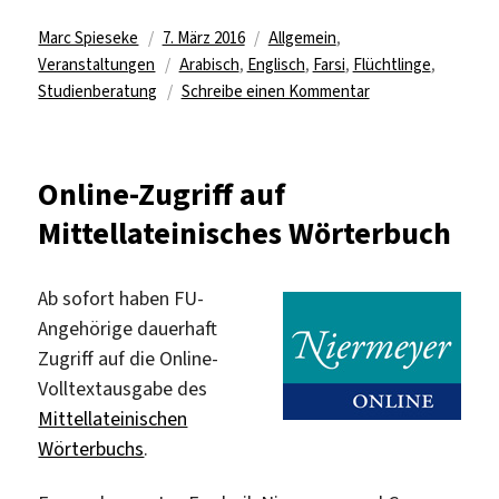
Autor
Veröffentlicht
Kategorien
Marc Spieseke
7. März 2016
Allgemein
,
am
Schlagwörter
Veranstaltungen
Arabisch
,
Englisch
,
Farsi
,
Flüchtlinge
,
zu
Studienberatung
Schreibe einen Kommentar
FU-
Infoveranstaltung
für
Online-Zugriff auf
Geflüchtete
Mittellateinisches Wörterbuch
Ab sofort haben FU-
Angehörige dauerhaft
Zugriff auf die Online-
Volltextausgabe des
Mittellateinischen
Wörterbuchs
.