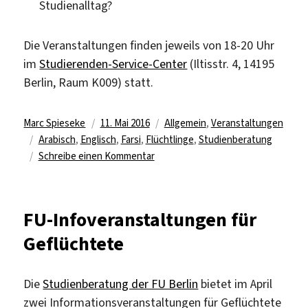
Studienalltag?
Die Veranstaltungen finden jeweils von 18-20 Uhr
im
Studierenden-Service-Center
(Iltisstr. 4, 14195
Berlin, Raum K009) statt.
Autor
Veröffentlicht
Kategorien
Marc Spieseke
11. Mai 2016
Allgemein
,
Veranstaltungen
Schlagwörter
am
Arabisch
,
Englisch
,
Farsi
,
Flüchtlinge
,
Studienberatung
zu
Schreibe einen Kommentar
Weitere
FU-
Infoveranstaltungen
FU-Infoveranstaltungen für
für
Geflüchtete
Geflüchtete
Die
Studienberatung der FU Berlin
bietet im April
zwei Informationsveranstaltungen für Geflüchtete