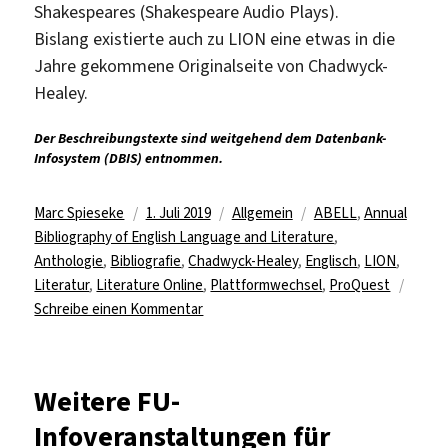
Shakespeares (Shakespeare Audio Plays).
Bislang existierte auch zu LION eine etwas in die
Jahre gekommene Originalseite von Chadwyck-
Healey.
Der Beschreibungstexte sind weitgehend dem Datenbank-
Infosystem (DBIS) entnommen.
Autor
Veröffentlicht
Kategorien
Schlagwörter
Marc Spieseke
1. Juli 2019
Allgemein
ABELL
,
Annual
am
Bibliography of English Language and Literature
,
Anthologie
,
Bibliografie
,
Chadwyck-Healey
,
Englisch
,
LION
,
Literatur
,
Literature Online
,
Plattformwechsel
,
ProQuest
zu
Schreibe einen Kommentar
Literaturwissenschaftliche
Datenbanken
„ABELL“
Weitere FU-
und
Infoveranstaltungen für
„LION“