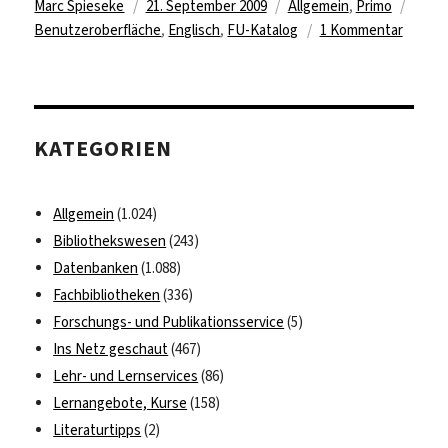
Autor
Veröffentlicht
Kategorien
Schla
Marc Spieseke
21. September 2009
Allgemein
,
Primo
am
zu
Benutzeroberfläche
,
Englisch
,
FU-Katalog
1 Kommentar
FU-
Katalo
wird
englisc
KATEGORIEN
Allgemein
(1.024)
Bibliothekswesen
(243)
Datenbanken
(1.088)
Fachbibliotheken
(336)
Forschungs- und Publikationsservice
(5)
Ins Netz geschaut
(467)
Lehr- und Lernservices
(86)
Lernangebote, Kurse
(158)
Literaturtipps
(2)