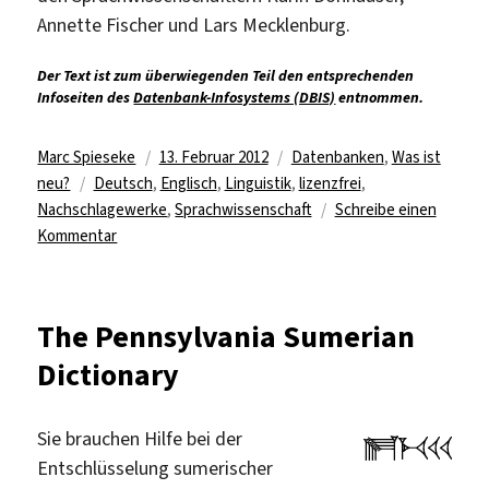
Annette Fischer und Lars Mecklenburg.
Der Text ist zum überwiegenden Teil den entsprechenden
Infoseiten des
Datenbank-Infosystems (DBIS)
entnommen.
Autor
Veröffentlicht
Kategorien
Marc Spieseke
13. Februar 2012
Datenbanken
,
Was ist
Schlagwörter
am
neu?
Deutsch
,
Englisch
,
Linguistik
,
lizenzfrei
,
Nachschlagewerke
,
Sprachwissenschaft
Schreibe einen
zu
Kommentar
Online-
Nachschlagewerke
von
The Pennsylvania Sumerian
Mouton
Dictionary
de
Gruyter
frei
Sie brauchen Hilfe bei der
verfügbar
Entschlüsselung sumerischer