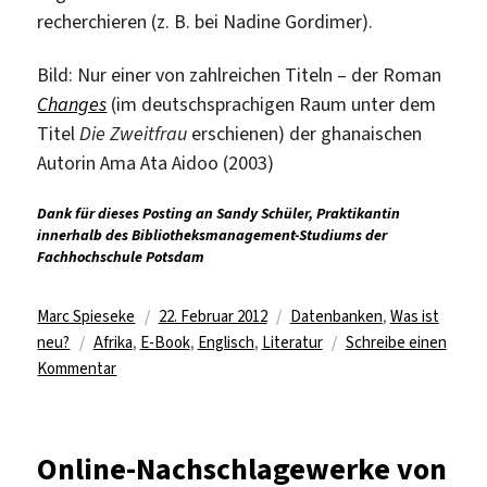
recherchieren (z. B. bei Nadine Gordimer).
Bild: Nur einer von zahlreichen Titeln – der Roman
Changes
(im deutschsprachigen Raum unter dem
Titel
Die Zweitfrau
erschienen) der ghanaischen
Autorin Ama Ata Aidoo (2003)
Dank für dieses Posting an Sandy Schüler, Praktikantin
innerhalb des Bibliotheksmanagement-Studiums der
Fachhochschule Potsdam
Autor
Veröffentlicht
Kategorien
Marc Spieseke
22. Februar 2012
Datenbanken
,
Was ist
Schlagwörter
am
neu?
Afrika
,
E-Book
,
Englisch
,
Literatur
Schreibe einen
zu
Kommentar
African
Writers
Series
Online-Nachschlagewerke von
–