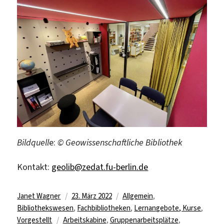
Bildquell
e:
© Geowissenschaftliche Bibliothek
Kontakt:
geolib@zedat.fu-berlin.de
Autor
Veröffentlicht
Kategorien
Janet Wagner
23. März 2022
Allgemein
,
am
Bibliothekswesen
,
Fachbibliotheken
,
Lernangebote, Kurse
,
Schlagwörter
Vorgestellt
Arbeitskabine
,
Gruppenarbeitsplätze
,