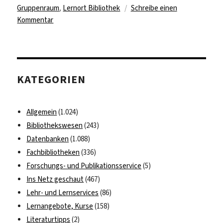
Gruppenraum
,
Lernort Bibliothek
Schreibe einen
zu
Kommentar
Zum
Lernen
„goldrichtig“
–
KATEGORIEN
Die
neue
Arbeitskabine
Allgemein
(1.024)
der
Bibliothekswesen
(243)
Geowissenschaftlichen
Datenbanken
(1.088)
Bibliothek
Fachbibliotheken
(336)
Forschungs- und Publikationsservice
(5)
Ins Netz geschaut
(467)
Lehr- und Lernservices
(86)
Lernangebote, Kurse
(158)
Literaturtipps
(2)