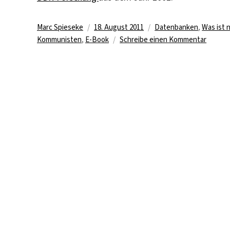
Autor
Veröffentlicht
Kategorien
Marc Spieseke
18. August 2011
Datenbanken
,
Was ist 
am
zu
Kommunisten
,
E-Book
Schreibe einen Kommentar
„Wer
war
wer
in
der
DDR?“
aufges