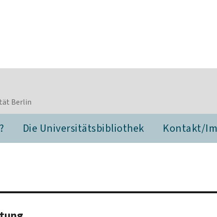
tät Berlin
?
Die Universitätsbibliothek
Kontakt/I
itung