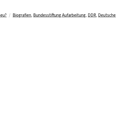
Schlagwörter
neu?
Biografien
,
Bundesstiftung Aufarbeitung
,
DDR
,
Deutsche
tockt