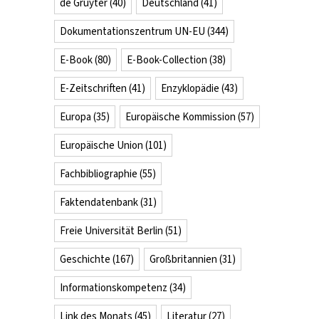
de Gruyter
(40)
Deutschland
(41)
Dokumentationszentrum UN-EU
(344)
E-Book
(80)
E-Book-Collection
(38)
E-Zeitschriften
(41)
Enzyklopädie
(43)
Europa
(35)
Europäische Kommission
(57)
Europäische Union
(101)
Fachbibliographie
(55)
Faktendatenbank
(31)
Freie Universität Berlin
(51)
Geschichte
(167)
Großbritannien
(31)
Informationskompetenz
(34)
Link des Monats
(45)
Literatur
(27)