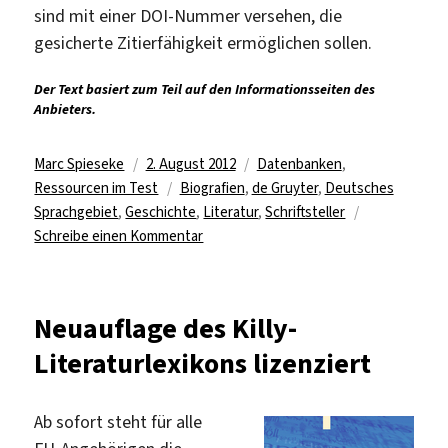
sind mit einer DOI-Nummer versehen, die
gesicherte Zitierfähigkeit ermöglichen sollen.
Der Text basiert zum Teil auf den Informationsseiten des
Anbieters.
Autor
Veröffentlicht
Kategorien
Marc Spieseke
2. August 2012
Datenbanken
,
am
Schlagwörter
Ressourcen im Test
Biografien
,
de Gruyter
,
Deutsches
Sprachgebiet
,
Geschichte
,
Literatur
,
Schriftsteller
zu
Schreibe einen Kommentar
Verfasser-
Datenbank
im
Neuauflage des Killy-
Test
Literaturlexikons lizenziert
Ab sofort steht für alle