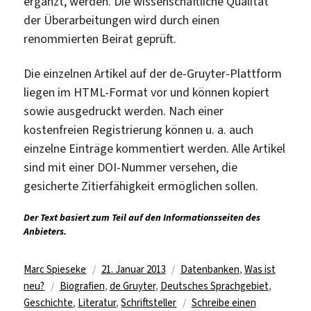
ergänzt, werden. Die wissenschaftliche Qualität
der Überarbeitungen wird durch einen
renommierten Beirat geprüft.
Die einzelnen Artikel auf der de-Gruyter-Plattform
liegen im HTML-Format vor und können kopiert
sowie ausgedruckt werden. Nach einer
kostenfreien Registrierung können u. a. auch
einzelne Einträge kommentiert werden. Alle Artikel
sind mit einer DOI-Nummer versehen, die
gesicherte Zitierfähigkeit ermöglichen sollen.
Der Text basiert zum Teil auf den Informationsseiten des
Anbieters.
Autor
Veröffentlicht
Kategorien
Marc Spieseke
21. Januar 2013
Datenbanken
,
Was ist
Schlagwörter
am
neu?
Biografien
,
de Gruyter
,
Deutsches Sprachgebiet
,
Geschichte
,
Literatur
,
Schriftsteller
Schreibe einen