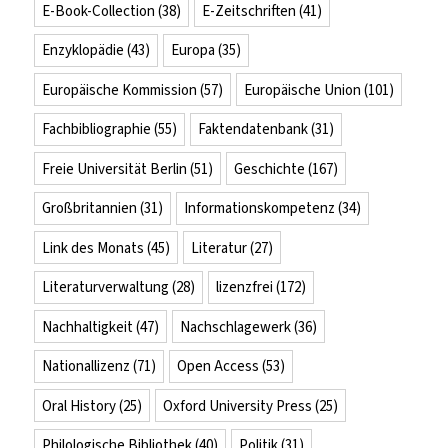
E-Book-Collection
(38)
E-Zeitschriften
(41)
Enzyklopädie
(43)
Europa
(35)
Europäische Kommission
(57)
Europäische Union
(101)
Fachbibliographie
(55)
Faktendatenbank
(31)
Freie Universität Berlin
(51)
Geschichte
(167)
Großbritannien
(31)
Informationskompetenz
(34)
Link des Monats
(45)
Literatur
(27)
Literaturverwaltung
(28)
lizenzfrei
(172)
Nachhaltigkeit
(47)
Nachschlagewerk
(36)
Nationallizenz
(71)
Open Access
(53)
Oral History
(25)
Oxford University Press
(25)
Philologische Bibliothek
(40)
Politik
(31)