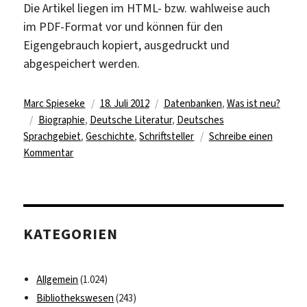
Die Artikel liegen im HTML- bzw. wahlweise auch
im PDF-Format vor und können für den
Eigengebrauch kopiert, ausgedruckt und
abgespeichert werden.
Autor
Veröffentlicht
Kategorien
Marc Spieseke
18. Juli 2012
Datenbanken
,
Was ist neu?
Schlagwörter
am
Biographie
,
Deutsche Literatur
,
Deutsches
Sprachgebiet
,
Geschichte
,
Schriftsteller
Schreibe einen
zu
Kommentar
Neuauflage
des
Killy-
Literaturlexikons
KATEGORIEN
lizenziert
Allgemein
(1.024)
Bibliothekswesen
(243)