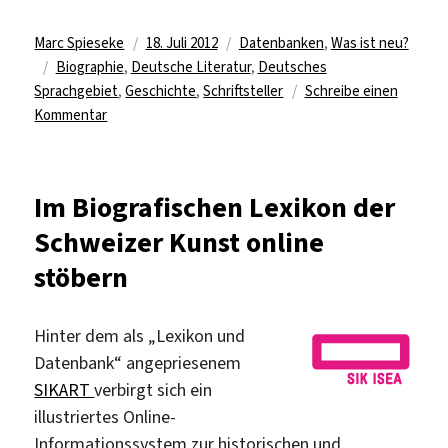
Autor
Veröffentlicht
Kategorien
Marc Spieseke
18. Juli 2012
Datenbanken
,
Was ist neu?
Schlagwörter
am
Biographie
,
Deutsche Literatur
,
Deutsches
Sprachgebiet
,
Geschichte
,
Schriftsteller
Schreibe einen
zu
Kommentar
Neuauflage
des
Killy-
Im Biografischen Lexikon der
Literaturlexikons
Schweizer Kunst online
lizenziert
stöbern
Hinter dem als „Lexikon und
Datenbank“ angepriesenem
SIKART
verbirgt sich ein
illustriertes Online-
Informationssystem zur historischen und