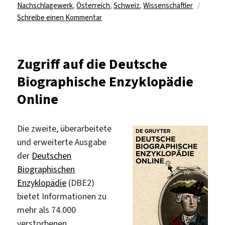
Nachschlagewerk
,
Österreich
,
Schweiz
,
Wissenschaftler
zu
Schreibe einen Kommentar
Kürschners
Deutscher
Gelehrten-
Zugriff auf die Deutsche
Kalender
Biographische Enzyklopädie
online
Online
Die zweite, überarbeitete
und erweiterte Ausgabe
der
Deutschen
Biographischen
Enzyklopädie
(DBE2)
bietet Informationen zu
mehr als 74.000
verstorbenen