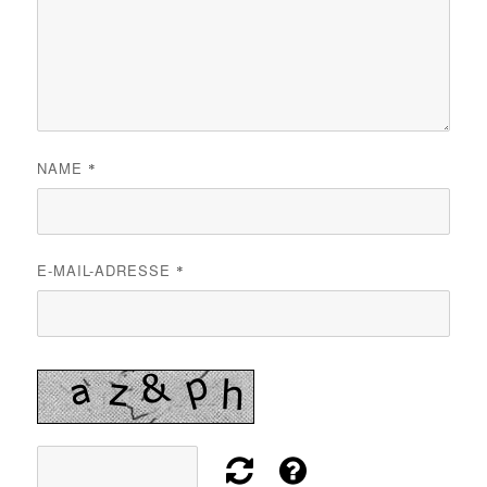
NAME
*
E-MAIL-ADRESSE
*