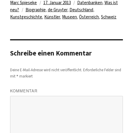
Autor
Veröffentlicht
Kategorien
Marc Spieseke
17. Januar 2013
Datenbanken
,
Was ist
Schlagwörter
am
neu?
Biographie
,
de Gruyter
,
Deutschland
,
Kunstgeschichte
,
Künstler
,
Museen
,
Österreich
,
Schweiz
Schreibe einen Kommentar
Deine E-Mail-Adresse wird nicht veröffentlicht.
Erforderliche Felder sind
*
mit
markiert
KOMMENTAR