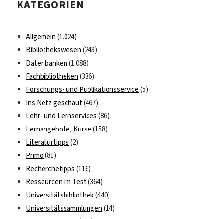
KATEGORIEN
Publiziere
Allgemein
(1.024)
Bibliothekswesen
(243)
Datenbanken
(1.088)
Fachbibliotheken
(336)
Forschungs- und Publikationsservice
(5)
Ins Netz geschaut
(467)
Lehr- und Lernservices
(86)
Lernangebote, Kurse
(158)
Literaturtipps
(2)
Primo
(81)
Recherchetipps
(116)
Ressourcen im Test
(364)
Universitätsbibliothek
(440)
Universitätssammlungen
(14)