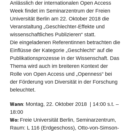
nachhaltig“
Anlässlich der internationalen Open Access
war
Week findet im Seminarzentrum der Freien
das
Universität Berlin am 22. Oktober 2018 die
Motto
Veranstaltung „Geschlechter-Effekte und
des
wissenschaftliches Publizieren“ statt.
österreichischen
Die eingeladenen Referentinnen betrachten die
Bibliothekskongresses
Einflüsse der Kategorie „Geschlecht“ auf die
2025
Publikationsprozesse in der Wissenschaft. Das
Thema wird auch im breiteren Kontext der
Rolle von Open Access und „Openness“ bei
der Förderung von Diversität in der Forschung
beleuchtet.
Wann
:
Montag, 22. Oktober 2018 | 14:00 s.t. –
18:00
Wo:
Freie Universität Berlin, Seminarzentrum,
Raum: L 116 (Erdgeschoss), Otto-von-Simson-