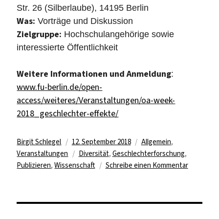
Str. 26 (Silberlaube), 14195 Berlin
Was:
Vorträge und Diskussion
Zielgruppe:
Hochschulangehörige sowie
interessierte Öffentlichkeit
Weitere Informationen und Anmeldung
:
www.fu-berlin.de/open-
access/weiteres/Veranstaltungen/oa-week-
2018_geschlechter-effekte/
Autor
Veröffentlicht
Kategorien
Birgit Schlegel
12. September 2018
Allgemein
,
am
Schlagwörter
Veranstaltungen
Diversität
,
Geschlechterforschung
,
zu
Publizieren
,
Wissenschaft
Schreibe einen Kommentar
Geschlech
Effekte
und
wissensch