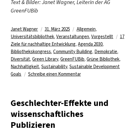
Text & Bilder: Janet Wagner, Leiterin der AG
GreenFUBib
Autor
Veröffentlicht
Kategorien
Janet Wagner
31. März 2025
Allgemein
,
am
Schlagwör
Universitätsbibliothek
,
Veranstaltungen
,
Vorgestellt
17
Ziele für nachhaltige Entwicklung
,
Agenda 2030
,
Bibliothekskongress
,
Community Building
,
Demokratie
,
Diversität
,
Green Library
,
GreenFUBib
,
Grüne Bibliothek
,
Nachhaltigkeit
,
Sustainability
,
Sustainable Development
zu
Goals
Schreibe einen Kommentar
GreenFUBib
goes
Wien
Geschlechter-Effekte und
–
wissenschaftliches
„demokratisch
–
Publizieren
divers
–