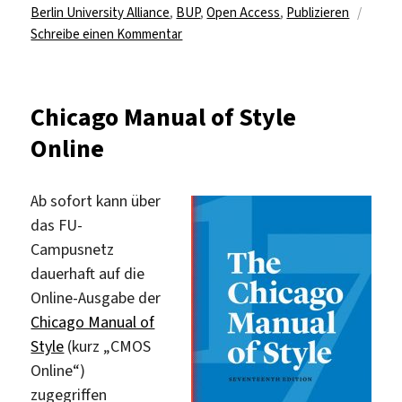
Berlin University Alliance
,
BUP
,
Open Access
,
Publizieren
zu
Schreibe einen Kommentar
„BerlinUP
tritt
für
Chicago Manual of Style
eine
Online
digitale
Souveränität
der
Ab sofort kann über
Wissenschaft
das FU-
ein“
Campusnetz
dauerhaft auf die
Online-Ausgabe der
Chicago Manual of
Style
(kurz „CMOS
Online“)
zugegriffen