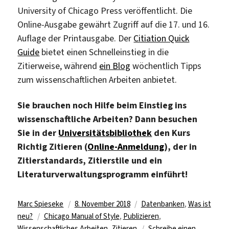
University of Chicago Press veröffentlicht. Die
Online-Ausgabe gewährt Zugriff auf die 17. und 16.
Auflage der Printausgabe. Der
Citiation Quick
Guide
bietet einen Schnelleinstieg in die
Zitierweise, während
ein Blog
wöchentlich Tipps
zum wissenschaftlichen Arbeiten anbietet.
Sie brauchen noch Hilfe beim Einstieg ins
wissenschaftliche Arbeiten? Dann besuchen
Sie in der
Universitätsbibliothek
den Kurs
Richtig Zitieren (
Online-Anmeldung
), der in
Zitierstandards, Zitierstile und ein
Literaturverwaltungsprogramm einführt!
Autor
Veröffentlicht
Kategorien
Marc Spieseke
8. November 2018
Datenbanken
,
Was ist
Schlagwörter
am
neu?
Chicago Manual of Style
,
Publizieren
,
Wissenschaftliches Arbeiten
,
Zitieren
Schreibe einen