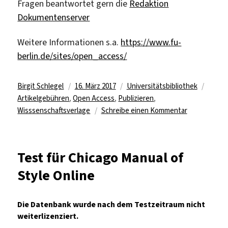
Fragen beantwortet gern die
Redaktion
Dokumentenserver
Weitere Informationen s.a.
https://www.fu-
berlin.de/sites/open_access/
Autor
Veröffentlicht
Kategorien
Schla
Birgit Schlegel
16. März 2017
Universitätsbibliothek
am
Artikelgebühren
,
Open Access
,
Publizieren
,
zu
Wisssenschaftsverlage
Schreibe einen Kommentar
Einfach
und
schnell
Test für Chicago Manual of
publizieren
Style Online
in
renommiert
Open
Die Datenbank wurde nach dem Testzeitraum nicht
Access
weiterlizenziert.
Verlagen!