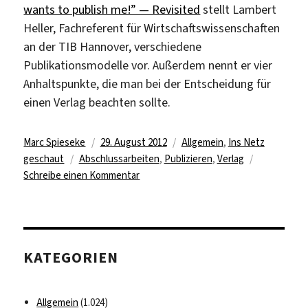
wants to publish me!” — Revisited
stellt Lambert
Heller, Fachreferent für Wirtschaftswissenschaften
an der TIB Hannover, verschiedene
Publikationsmodelle vor. Außerdem nennt er vier
Anhaltspunkte, die man bei der Entscheidung für
einen Verlag beachten sollte.
Autor
Veröffentlicht
Kategorien
Marc Spieseke
29. August 2012
Allgemein
,
Ins Netz
Schlagwörter
am
geschaut
Abschlussarbeiten
,
Publizieren
,
Verlag
zu
Schreibe einen Kommentar
Tipps
für
das
Publizieren
KATEGORIEN
von
Abschlussarbeiten
mittels
Allgemein
(1.024)
Verlag