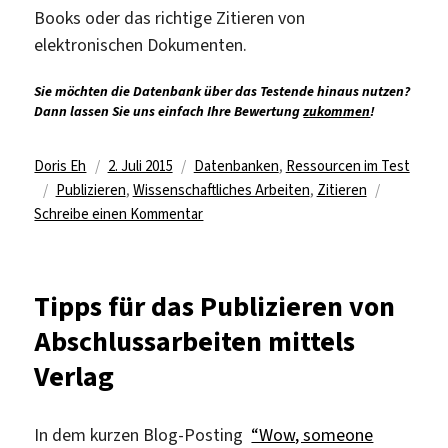
Books oder das richtige Zitieren von
elektronischen Dokumenten.
Sie möchten die Datenbank über das Testende hinaus nutzen?
Dann lassen Sie uns einfach Ihre Bewertung
zukommen
!
Autor
Veröffentlicht
Kategorien
Doris Eh
2. Juli 2015
Datenbanken
,
Ressourcen im Test
Schlagwörter
am
Publizieren
,
Wissenschaftliches Arbeiten
,
Zitieren
zu
Schreibe einen Kommentar
Test
für
Chicago
Tipps für das Publizieren von
Manual
Abschlussarbeiten mittels
of
Style
Verlag
Online
In dem kurzen Blog-Posting
“Wow, someone