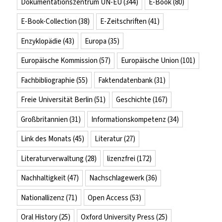
Dokumentationszentrum UN-EU
(344)
E-Book
(80)
E-Book-Collection
(38)
E-Zeitschriften
(41)
Enzyklopädie
(43)
Europa
(35)
Europäische Kommission
(57)
Europäische Union
(101)
Fachbibliographie
(55)
Faktendatenbank
(31)
Freie Universität Berlin
(51)
Geschichte
(167)
Großbritannien
(31)
Informationskompetenz
(34)
Link des Monats
(45)
Literatur
(27)
Literaturverwaltung
(28)
lizenzfrei
(172)
Nachhaltigkeit
(47)
Nachschlagewerk
(36)
Nationallizenz
(71)
Open Access
(53)
Oral History
(25)
Oxford University Press
(25)