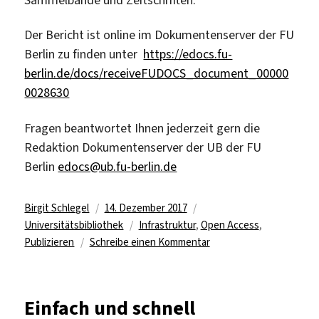
Der Bericht ist online im Dokumentenserver der FU
Berlin zu finden unter
https://edocs.fu-
berlin.de/docs/receiveFUDOCS_document_00000
0028630
Fragen beantwortet Ihnen jederzeit gern die
Redaktion Dokumentenserver der UB der FU
Berlin
edocs@ub.fu-berlin.de
Autor
Veröffentlicht
Kategorien
Birgit Schlegel
14. Dezember 2017
am
Schlagwörter
Universitätsbibliothek
Infrastruktur
,
Open Access
,
zu
Publizieren
Schreibe einen Kommentar
Modell
einer
Open-
Einfach und schnell
Access-