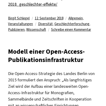
2018_geschlechter-effekte/
Autor
Veröffentlicht
Kategorien
Birgit Schlegel
12. September 2018
Allgemein
,
am
Schlagwörter
Veranstaltungen
Diversität
,
Geschlechterforschung
,
zu
Publizieren
,
Wissenschaft
Schreibe einen Kommentar
Geschlech
Effekte
und
Modell einer Open-Access-
wissensch
Publikationsinfrastruktur
Publiziere
Die Open-Access-Strategie des Landes Berlin von
2015 formuliert den Anspruch: „Als langfristiges
Ziel wird der Aufbau einer landesweiten Open-
Access-Infrastruktur für Monografien,
Sammelbände und Zeitschriften in Kooperation
mit an wissenschaftlichen Einrichtungen