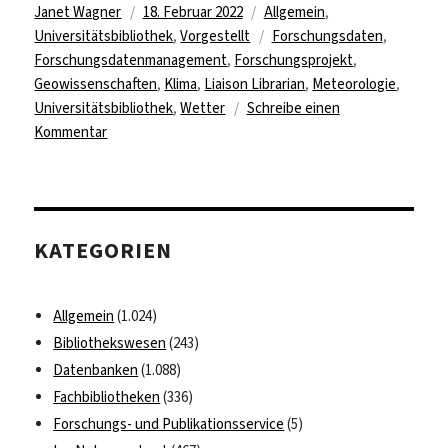
Autor
Veröffentlicht
Kategorien
Janet Wagner
18. Februar 2022
Allgemein
,
am
Schlagwörter
Universitätsbibliothek
,
Vorgestellt
Forschungsdaten
,
Forschungsdatenmanagement
,
Forschungsprojekt
,
Geowissenschaften
,
Klima
,
Liaison Librarian
,
Meteorologie
,
Universitätsbibliothek
,
Wetter
Schreibe einen
zu
Kommentar
Forschungsdatenmanagement
am
Fachbereich
Geowissenschaften
KATEGORIEN
Allgemein
(1.024)
Bibliothekswesen
(243)
Datenbanken
(1.088)
Fachbibliotheken
(336)
Forschungs- und Publikationsservice
(5)