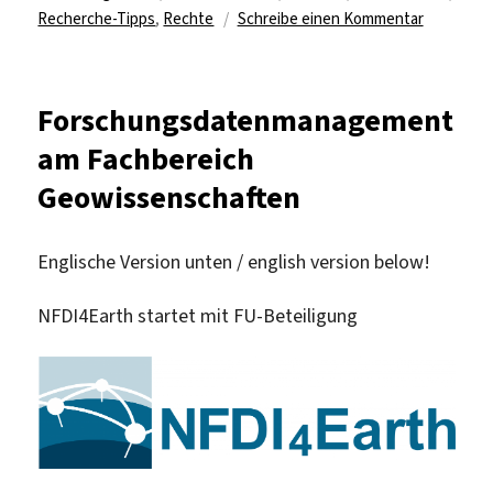
zu
Recherche-Tipps
,
Rechte
Schreibe einen Kommentar
Wem
„gehören
Forschun
Forschungsdatenmanagement
am Fachbereich
Geowissenschaften
Englische Version unten / english version below!
NFDI4Earth startet mit FU-Beteiligung