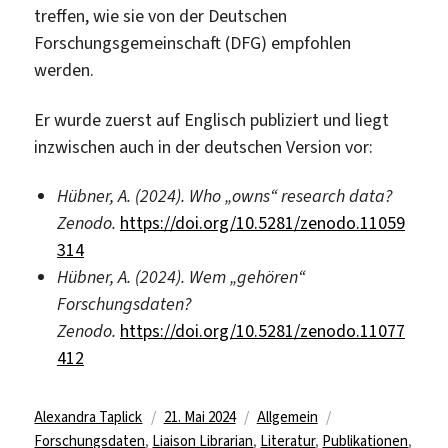
treffen, wie sie von der Deutschen
Forschungsgemeinschaft (DFG) empfohlen
werden.
Er wurde zuerst auf Englisch publiziert und liegt
inzwischen auch in der deutschen Version vor:
Hübner, A. (2024). Who „owns“ research data?
Zenodo.
https://doi.org/10.5281/zenodo.11059
314
Hübner, A. (2024). Wem „gehören“
Forschungsdaten?
Zenodo.
https://doi.org/10.5281/zenodo.11077
412
Autor
Veröffentlicht
Kategorien
Schlagwörter
Alexandra Taplick
21. Mai 2024
Allgemein
am
Forschungsdaten
,
Liaison Librarian
,
Literatur
,
Publikationen
,