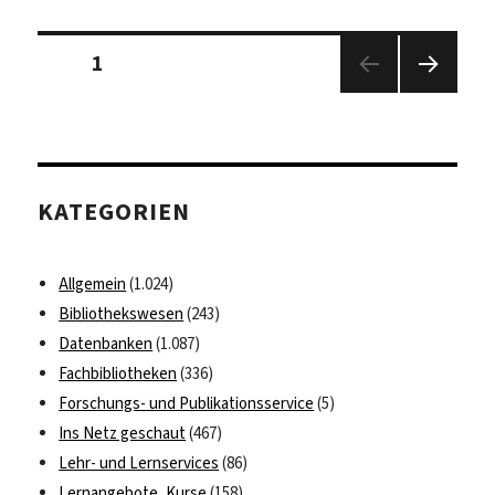
schönsten
Bibliotheken
Seitennummerierung
der
Seite
1
der
Welt
Beiträge
Nächs
te
Seite
KATEGORIEN
Allgemein
(1.024)
Bibliothekswesen
(243)
Datenbanken
(1.087)
Fachbibliotheken
(336)
Forschungs- und Publikationsservice
(5)
Ins Netz geschaut
(467)
Lehr- und Lernservices
(86)
Lernangebote, Kurse
(158)