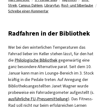
am
Streik
,
Campus Dahlem
,
Libraryfun
,
Rost- und Silberlaube
zu
Schreibe einen Kommentar
Auch
BVG-
Streiks
Radfahren in der Bibliothek
haben
ihre
Vorteile
Wer bei den winterlichen Temperaturen das
…
Fahrrad lieber im Keller stehen lässt, für den hat
die
Philologische Bibliothek
gegenwärtig eine
ganz besondere Alternative parat. Seit dem 10.
Januar kann man im Lounge-Bereich im 3. Stock
kräftig in die Pedale treten. Auf Anregung der
Bibliotheksangestellten Janet Wagner wurde
probeweise ein Fahrradergometer aufgestellt (s.
ausführliche FU-Pressemitteilung
). Das Fitness-
Rad soll nicht nur beim erfolgreichen Lernen