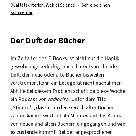
Qualitätskriterien
,
Web of Science
Schreibe einen
zu
Kommentar
Phantom-
Fachartikel
fast
Der Duft der Bücher
400
Mal
zitiert
Im Zeitalter des E-Books ist nicht nur die Haptik
gewöhnungsbedürftig, auch der entsprechende
Duft, den neue oder alte Bücher bisweilen
verströmen, kann ein Lesegerät nicht nachahmen.
Abhilfe bei diesem Problem schafft da diese Woche
ein Podcast von
radioeins
. Unter dem Titel
„
Stimmt’s, dass man den Geruch alter Bücher
kaufen kann?
“ wird in 1:45 Minuten auf das Aroma
von neuen und alten Büchern eingegangen und wie
es zustande kommt. Bei der angesprochenen