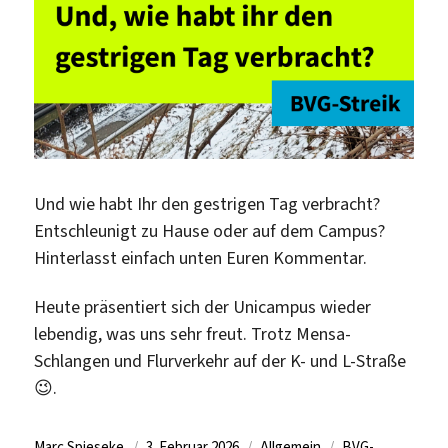
Und wie habt Ihr den gestrigen Tag verbracht?
Entschleunigt zu Hause oder auf dem Campus?
Hinterlasst einfach unten Euren Kommentar.
Heute präsentiert sich der Unicampus wieder
lebendig, was uns sehr freut. Trotz Mensa-
Schlangen und Flurverkehr auf der K- und L-Straße
😉.
Autor
Veröffentlicht
Kategorien
Schlagwörter
Marc Spieseke
3. Februar 2026
Allgemein
BVG-