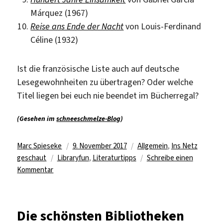
Márquez (1967)
Reise ans Ende der Nacht
von Louis-Ferdinand
Céline (1932)
Ist die französische Liste auch auf deutsche
Lesegewohnheiten zu übertragen? Oder welche
Titel liegen bei euch nie beendet im Bücherregal?
(Gesehen im
schneeschmelze-Blog
)
Autor
Veröffentlicht
Kategorien
Marc Spieseke
9. November 2017
Allgemein
,
Ins Netz
Schlagwörter
am
geschaut
Libraryfun
,
Literaturtipps
Schreibe einen
zu
Kommentar
Nie
zu
Ende
Die schönsten Bibliotheken
gelesene