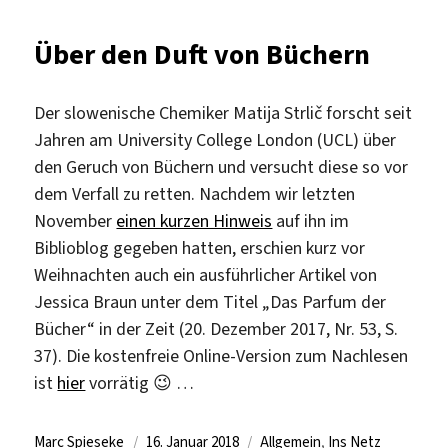
Müllmann
mit
Über den Duft von Büchern
30.000
Büchern
Der slowenische Chemiker Matija Strlič forscht seit
Jahren am University College London (UCL) über
den Geruch von Büchern und versucht diese so vor
dem Verfall zu retten. Nachdem wir letzten
November
einen kurzen Hinweis
auf ihn im
Biblioblog gegeben hatten, erschien kurz vor
Weihnachten auch ein ausführlicher Artikel von
Jessica Braun unter dem Titel „Das Parfum der
Bücher“ in der Zeit (20. Dezember 2017, Nr. 53, S.
37). Die kostenfreie Online-Version zum Nachlesen
ist
hier
vorrätig 😉 …
Autor
Veröffentlicht
Kategorien
Marc Spieseke
16. Januar 2018
Allgemein
,
Ins Netz