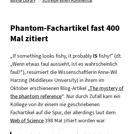
zu
Binhai Library
Schreibe einen Kommentar
Von
chinesischen
Büchertapeten
Phantom-Fachartikel fast 400
und
Mal zitiert
Stolperfallen
„If something looks fishy, it probably
IS
fishy!” (dt.
„Wenn etwas faul aussieht, ist es wahrscheinlich
faul!“), resümiert die Wissenschaftlerin Anne-Wil
Harzing (Middlesex University) in ihrem im
Oktober erschienenen Blog-Artikel „
The mystery of
the phantom reference
“. Nur durch Zufall kam ein
Kollege von ihr einem nie geschriebenen
Fachartikel auf die Spur, der allerdings laut dem
Web of Science
398 Mal zitiert worden war: