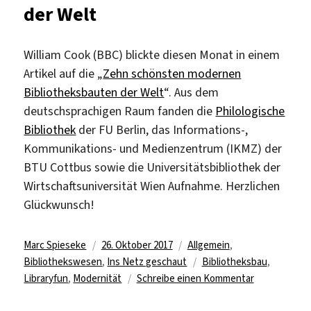
der Welt
Romane
…
William Cook (BBC) blickte diesen Monat in einem
Artikel auf die „
Zehn schönsten modernen
Bibliotheksbauten der Welt
“. Aus dem
deutschsprachigen Raum fanden die
Philologische
Bibliothek
der FU Berlin, das Informations-,
Kommunikations- und Medienzentrum (IKMZ) der
BTU Cottbus sowie die Universitätsbibliothek der
Wirtschaftsuniversität Wien Aufnahme. Herzlichen
Glückwunsch!
Autor
Veröffentlicht
Kategorien
Marc Spieseke
26. Oktober 2017
Allgemein
,
am
Schlagwörter
Bibliothekswesen
,
Ins Netz geschaut
Bibliotheksbau
,
zu
Libraryfun
,
Modernität
Schreibe einen Kommentar
Die