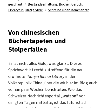
Schlagwörter
am
geschaut
Bestandserhaltung
,
Bücher
,
Geruch
,
zu
Libraryfun
,
Matija Strlic
Schreibe einen Kommentar
Über
den
Duft
Von chinesischen
von
Büchertapeten und
Büchern
Stolperfallen
Es ist nicht alles Gold, was glänzt. Dieses
Sprichwort ist recht zutreffend für die neu
eröffnete
Tianjin Binhai Library
in der
Volksrepublik China, über die wir hier im Blog auch
vor ein paar Wochen
berichteten
. Wie das
Schweizer Nachrichtenportal „
watson
“ vor
einigten Tagen mitteilte, ist das futuristisch