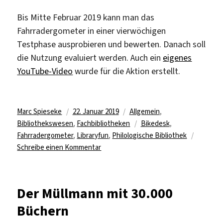
Bis Mitte Februar 2019 kann man das
Fahrradergometer in einer vierwöchigen
Testphase ausprobieren und bewerten. Danach soll
die Nutzung evaluiert werden. Auch ein
eigenes
YouTube-Video
wurde für die Aktion erstellt.
Autor
Veröffentlicht
Kategorien
Marc Spieseke
22. Januar 2019
Allgemein
,
am
Schlagwörter
Bibliothekswesen
,
Fachbibliotheken
Bikedesk
,
Fahrradergometer
,
Libraryfun
,
Philologische Bibliothek
zu
Schreibe einen Kommentar
Radfahren
in
der
Der Müllmann mit 30.000
Bibliothek
Büchern