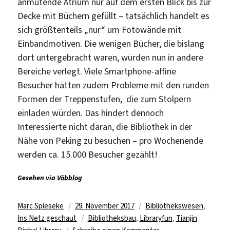
anmutende Atrium nur auf dem ersten Blick bis zur
Decke mit Büchern gefüllt – tatsächlich handelt es
sich größtenteils „nur“ um Fotowände mit
Einbandmotiven. Die wenigen Bücher, die bislang
dort untergebracht waren, würden nun in andere
Bereiche verlegt. Viele Smartphone-affine
Besucher hätten zudem Probleme mit den runden
Formen der Treppenstufen, die zum Stolpern
einladen würden. Das hindert dennoch
Interessierte nicht daran, die Bibliothek in der
Nähe von Peking zu besuchen – pro Wochenende
werden ca. 15.000 Besucher gezählt!
Gesehen via
Vöbblog
Autor
Veröffentlicht
Kategorien
Marc Spieseke
29. November 2017
Bibliothekswesen
,
am
Schlagwörter
Ins Netz geschaut
Bibliotheksbau
,
Libraryfun
,
Tianjin