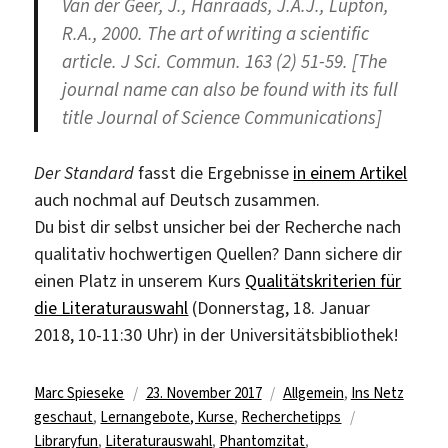
Van der Geer, J., Hanraads, J.A.J., Lupton,
R.A., 2000. The art of writing a scientific
article. J Sci. Commun. 163 (2) 51-59. [The
journal name can also be found with its full
title Journal of Science Communications]
Der Standard
fasst die Ergebnisse
in einem Artikel
auch nochmal auf Deutsch zusammen.
Du bist dir selbst unsicher bei der Recherche nach
qualitativ hochwertigen Quellen? Dann sichere dir
einen Platz in unserem Kurs
Qualitätskriterien für
die Literaturauswahl
(Donnerstag, 18. Januar
2018, 10-11:30 Uhr) in der Universitätsbibliothek!
Autor
Veröffentlicht
Kategorien
Marc Spieseke
23. November 2017
Allgemein
,
Ins Netz
am
Schlagwörter
geschaut
,
Lernangebote, Kurse
,
Recherchetipps
Libraryfun
,
Literaturauswahl
,
Phantomzitat
,