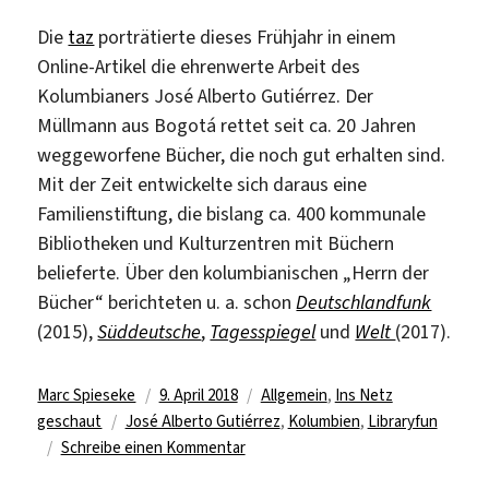
Die
taz
porträtierte dieses Frühjahr in einem
Online-Artikel die ehrenwerte Arbeit des
Kolumbianers José Alberto Gutiérrez. Der
Müllmann aus Bogotá rettet seit ca. 20 Jahren
weggeworfene Bücher, die noch gut erhalten sind.
Mit der Zeit entwickelte sich daraus eine
Familienstiftung, die bislang ca. 400 kommunale
Bibliotheken und Kulturzentren mit Büchern
belieferte. Über den kolumbianischen „Herrn der
Bücher“ berichteten u. a. schon
Deutschlandfunk
(2015),
Süddeutsche
,
Tagesspiegel
und
Welt
(2017).
Autor
Veröffentlicht
Kategorien
Marc Spieseke
9. April 2018
Allgemein
,
Ins Netz
Schlagwörter
am
geschaut
José Alberto Gutiérrez
,
Kolumbien
,
Libraryfun
zu
Schreibe einen Kommentar
Der