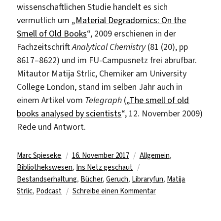
wissenschaftlichen Studie handelt es sich
vermutlich um „
Material Degradomics: On the
Smell of Old Books
“, 2009 erschienen in der
Fachzeitschrift
Analytical Chemistry
(81 (20), pp
8617–8622) und im FU-Campusnetz frei abrufbar.
Mitautor Matija Strlic, Chemiker am University
College London, stand im selben Jahr auch in
einem Artikel vom
Telegraph
(„
The smell of old
books analysed by scientists
“, 12. November 2009)
Rede und Antwort.
Autor
Veröffentlicht
Kategorien
Marc Spieseke
16. November 2017
Allgemein
,
am
Schlagwörter
Bibliothekswesen
,
Ins Netz geschaut
Bestandserhaltung
,
Bücher
,
Geruch
,
Libraryfun
,
Matija
zu
Strlic
,
Podcast
Schreibe einen Kommentar
Der
Duft