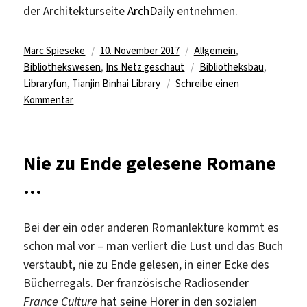
der Architekturseite
ArchDaily
entnehmen.
Autor
Veröffentlicht
Kategorien
Marc Spieseke
10. November 2017
Allgemein
,
am
Schlagwörter
Bibliothekswesen
,
Ins Netz geschaut
Bibliotheksbau
,
Libraryfun
,
Tianjin Binhai Library
Schreibe einen
zu
Kommentar
Das
Auge
von
Nie zu Ende gelesene Romane
Tianjin
…
Bei der ein oder anderen Romanlektüre kommt es
schon mal vor – man verliert die Lust und das Buch
verstaubt, nie zu Ende gelesen, in einer Ecke des
Bücherregals. Der französische Radiosender
France Culture
hat seine Hörer in den sozialen