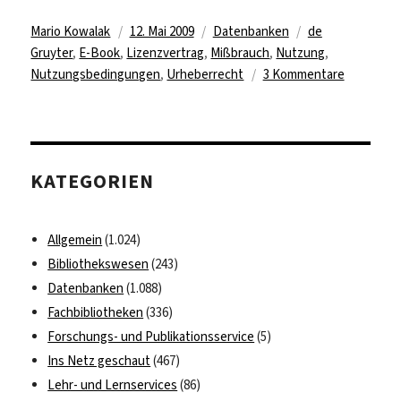
Autor
Veröffentlicht
Kategorien
Schlagwörter
Mario Kowalak
12. Mai 2009
Datenbanken
de
am
Gruyter
,
E-Book
,
Lizenzvertrag
,
Mißbrauch
,
Nutzung
,
zu
Nutzungsbedingungen
,
Urheberrecht
3 Kommentare
Als
gäb’s
kein
Morgen
KATEGORIEN
…
exzessive
„Downloa
Allgemein
(1.024)
von
Bibliothekswesen
(243)
E-
Datenbanken
(1.088)
Books
Fachbibliotheken
(336)
Forschungs- und Publikationsservice
(5)
Ins Netz geschaut
(467)
Lehr- und Lernservices
(86)