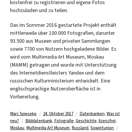
kostenfrei zu registrieren und eigene Fotos
hochzuladen und zu teilen.
Das im Sommer 2016 gestartete Projekt enthält
mittlerweile über 100.000 Fotografien, darunter
93.500 aus Museen und privaten Sammlungen
sowie 7700 von Nutzern hochgeladene Bilder. Es
wird vom Multimedia Art Museum, Moskau
(MAMM) getragen und wurde mit Unterstützung
des Internetdienstleisters Yandex und dem
russischen Kulturministerium entwickelt. Eine
englischsprachige Nutzeroberfläche ist in
Vorbereitung.
Autor
Veröffentlicht
Kategorien
Marc Spieseke
24. Oktober 2017
Datenbanken
,
Was ist
Schlagwörter
am
neu?
Bilddatenbank
,
Fotografie
,
Geschichte
,
lizenzfrei
,
Moskau
,
Multimedia Art Museum
,
Russland
,
Sowjetunion