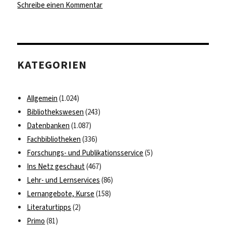
zu
Schreibe einen Kommentar
Geschichte
Russlands
in
Bildern
KATEGORIEN
Allgemein
(1.024)
Bibliothekswesen
(243)
Datenbanken
(1.087)
Fachbibliotheken
(336)
Forschungs- und Publikationsservice
(5)
Ins Netz geschaut
(467)
Lehr- und Lernservices
(86)
Lernangebote, Kurse
(158)
Literaturtipps
(2)
Primo
(81)