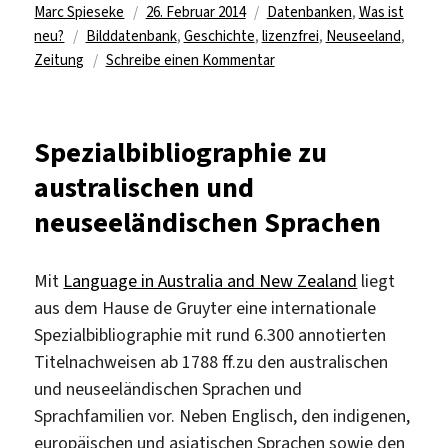
Autor
Veröffentlicht
Kategorien
Marc Spieseke
26. Februar 2014
Datenbanken
,
Was ist
Schlagwörter
am
neu?
Bilddatenbank
,
Geschichte
,
lizenzfrei
,
Neuseeland
,
zu
Zeitung
Schreibe einen Kommentar
Recherche
nach
Medien
Spezialbibliographie zu
zum
australischen und
Thema
Neuseeland
neuseeländischen Sprachen
Mit
Language in Australia and New Zealand
liegt
aus dem Hause de Gruyter eine internationale
Spezialbibliographie mit rund 6.300 annotierten
Titelnachweisen ab 1788 ff.zu den australischen
und neuseeländischen Sprachen und
Sprachfamilien vor. Neben Englisch, den indigenen,
europäischen und asiatischen Sprachen sowie den