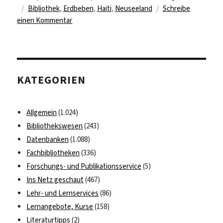
Schlagwörter
am
Bibliothek
,
Erdbeben
,
Haiti
,
Neuseeland
Schreibe
zu
einen Kommentar
Bibliotheken
vs.
Naturgewalten
KATEGORIEN
Allgemein
(1.024)
Bibliothekswesen
(243)
Datenbanken
(1.088)
Fachbibliotheken
(336)
Forschungs- und Publikationsservice
(5)
Ins Netz geschaut
(467)
Lehr- und Lernservices
(86)
Lernangebote, Kurse
(158)
Literaturtipps
(2)