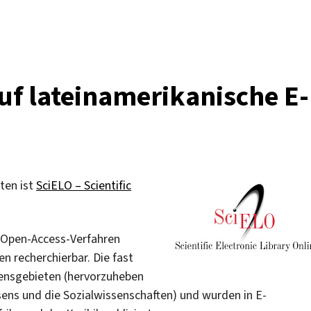
ng:
log
nalen
auf lateinamerikanische E-
eten ist
SciELO – Scientific
m Open-Access-Verfahren
en recherchierbar. Die fast
sensgebieten (hervorzuheben
sens und die Sozialwissenschaften) und wurden in E-