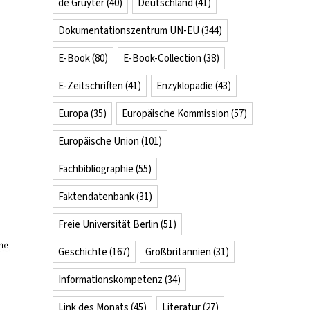
de Gruyter
(40)
Deutschland
(41)
Dokumentationszentrum UN-EU
(344)
E-Book
(80)
E-Book-Collection
(38)
E-Zeitschriften
(41)
Enzyklopädie
(43)
Europa
(35)
Europäische Kommission
(57)
Europäische Union
(101)
Fachbibliographie
(55)
Faktendatenbank
(31)
Freie Universität Berlin
(51)
Geschichte
(167)
Großbritannien
(31)
Informationskompetenz
(34)
Link des Monats
(45)
Literatur
(27)