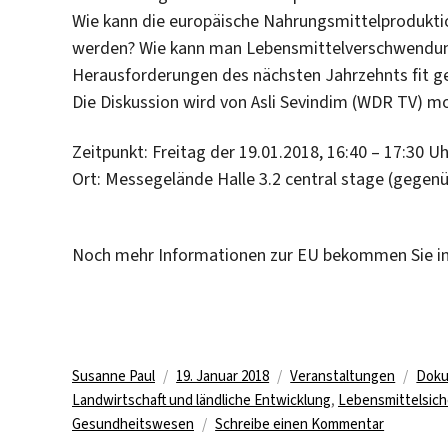
Wie kann die europäische Nahrungsmittelprodukti
werden? Wie kann man Lebensmittelverschwendung 
Herausforderungen des nächsten Jahrzehnts fit 
Die Diskussion wird von Asli Sevindim (WDR TV) m
Zeitpunkt: Freitag der 19.01.2018, 16:40 – 17:30 Uh
Ort: Messegelände Halle 3.2 central stage (gegen
Noch mehr Informationen zur EU bekommen Sie i
Autor
Veröffentlicht
Kategorien
Schl
Susanne Paul
19. Januar 2018
Veranstaltungen
Doku
am
Landwirtschaft und ländliche Entwicklung
,
Lebensmittelsich
zu
Gesundheitswesen
Schreibe einen Kommentar
Kurzfristi