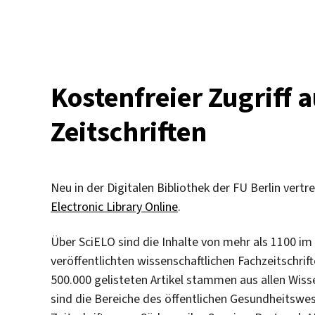
Ankündigu
Bürgerdia
bei
der
Internatio
Kostenfreier Zugriff 
Grünen
Woche
Zeitschriften
in
Berlin
Neu in der Digitalen Bibliothek der FU Berlin vertr
Electronic Library Online
.
Über SciELO sind die Inhalte von mehr als 1100 i
veröffentlichten wissenschaftlichen Fachzeitschrift
500.000 gelisteten Artikel stammen aus allen Wis
sind die Bereiche des öffentlichen Gesundheitswe