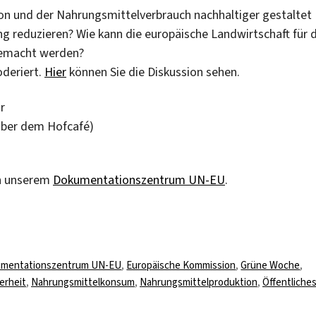
on und der Nahrungsmittelverbrauch nachhaltiger gestaltet
reduzieren? Wie kann die europäische Landwirtschaft für d
gemacht werden?
oderiert.
Hier
können Sie die Diskussion sehen.
r
über dem Hofcafé)
n unserem
Dokumentationszentrum UN-EU
.
agwörter
mentationszentrum UN-EU
,
Europäische Kommission
,
Grüne Woche
,
erheit
,
Nahrungsmittelkonsum
,
Nahrungsmittelproduktion
,
Öffentliche
ge