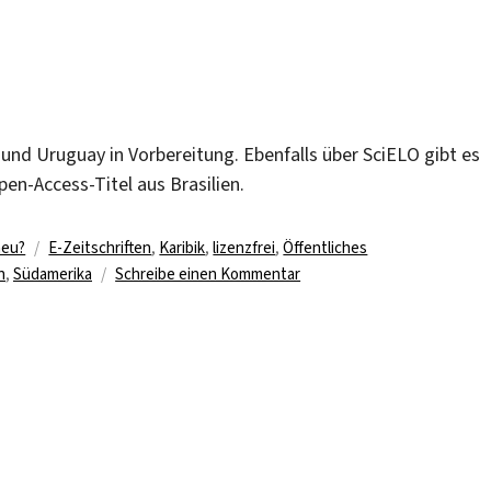
 und Uruguay in Vorbereitung. Ebenfalls über SciELO gibt es
pen-Access-Titel aus Brasilien.
Schlagwörter
neu?
E-Zeitschriften
,
Karibik
,
lizenzfrei
,
Öffentliches
zu
n
,
Südamerika
Schreibe einen Kommentar
Kostenfreier
Zugriff
auf
lateinamerikanische
E-
Zeitschriften