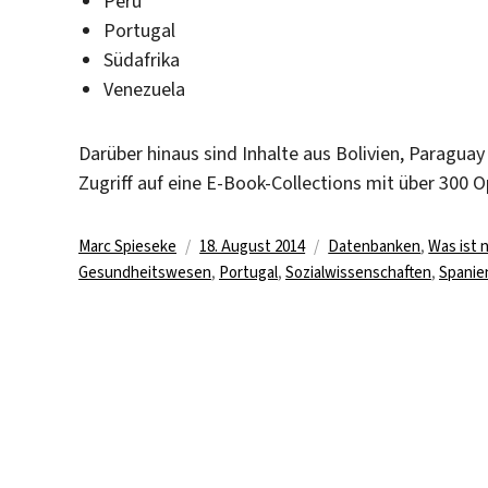
Peru
Portugal
Südafrika
Venezuela
Darüber hinaus sind Inhalte aus Bolivien, Paraguay
Zugriff auf eine E-Book-Collections mit über 300 O
Autor
Veröffentlicht
Kategorien
Marc Spieseke
18. August 2014
Datenbanken
,
Was ist 
am
Gesundheitswesen
,
Portugal
,
Sozialwissenschaften
,
Spanie