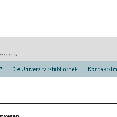
tät Berlin
?
Die Universitätsbibliothek
Kontakt/I
tswesen