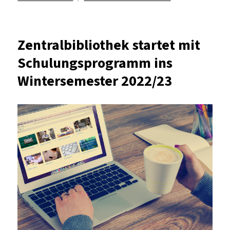
„Schreibzeit“
startet
in
Zentralbibliothek startet mit
eine
Schulungsprogramm ins
neue
Runde
Wintersemester 2022/23