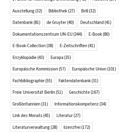
Ausstellung
(32)
Bibliothek
(27)
Brill
(32)
Datenbank
(81)
de Gruyter
(40)
Deutschland
(41)
Dokumentationszentrum UN-EU
(344)
E-Book
(80)
E-Book-Collection
(38)
E-Zeitschriften
(41)
Enzyklopädie
(43)
Europa
(35)
Europäische Kommission
(57)
Europäische Union
(101)
Fachbibliographie
(55)
Faktendatenbank
(31)
Freie Universität Berlin
(51)
Geschichte
(167)
Großbritannien
(31)
Informationskompetenz
(34)
Link des Monats
(45)
Literatur
(27)
Literaturverwaltung
(28)
lizenzfrei
(172)