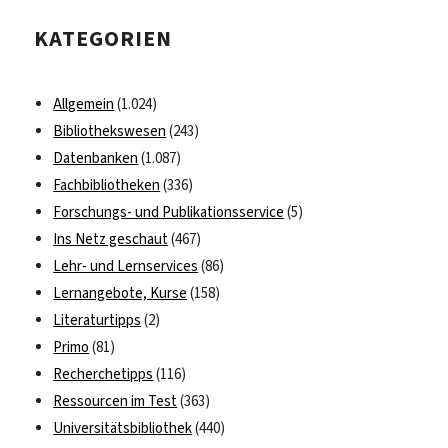
Schulungsprogramm
KATEGORIEN
ins
Wintersemester
2022/23
Allgemein
(1.024)
Bibliothekswesen
(243)
Datenbanken
(1.087)
Fachbibliotheken
(336)
Forschungs- und Publikationsservice
(5)
Ins Netz geschaut
(467)
Lehr- und Lernservices
(86)
Lernangebote, Kurse
(158)
Literaturtipps
(2)
Primo
(81)
Recherchetipps
(116)
Ressourcen im Test
(363)
Universitätsbibliothek
(440)