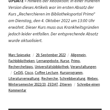
UPDATE –
Hinweis der Redaktion: In einer früheren
Version dieses Artikels war im ersten Absatz der
Kurs „Recherchieren im Bibliotheksportal Primo“
am Dienstag, den 4. Oktober 2022 um 13:00 Uhr
erwähnt. Dieser Kurs muss aus Krankheitsgründen
jedoch leider entfallen. Der entsprechende Absatz
wurde aktualisiert.
Autor
Veröffentlicht
Kategorien
Marc Spieseke
29. September 2022
Allgemein
,
am
Fachbibliotheken
,
Lernangebote, Kurse
,
Primo
,
Recherchetipps
,
Universitätsbibliothek
,
Veranstaltungen
Schlagwörter
CeDiS
,
Cisco
,
Coffee Lecture
,
Kursprogramm
,
Literaturverwaltung
,
Recherche
,
Schreibberatung
,
Webex
,
Wintersemester 2022/23
,
ZEDAT
,
Zitieren
Schreibe einen
zu
Kommentar
Zentralbibliothek
startet
mit