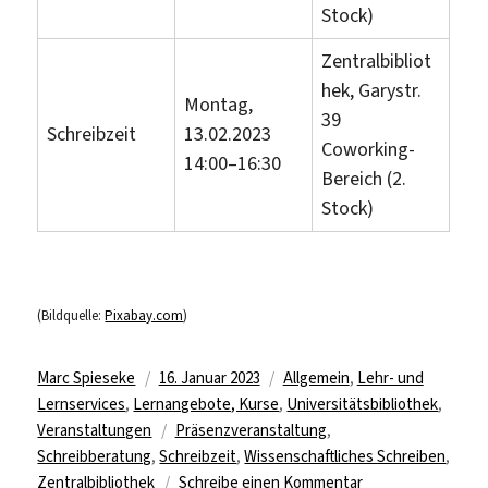
Stock)
Zentralbibliot
hek, Garystr.
Montag,
39
Schreibzeit
13.02.2023
Coworking-
14:00–16:30
Bereich (2.
Stock)
(Bildquelle:
Pixabay.com
)
Autor
Veröffentlicht
Kategorien
Marc Spieseke
16. Januar 2023
Allgemein
,
Lehr- und
am
Lernservices
,
Lernangebote, Kurse
,
Universitätsbibliothek
,
Schlagwörter
Veranstaltungen
Präsenzveranstaltung
,
Schreibberatung
,
Schreibzeit
,
Wissenschaftliches Schreiben
,
zu
Zentralbibliothek
Schreibe einen Kommentar