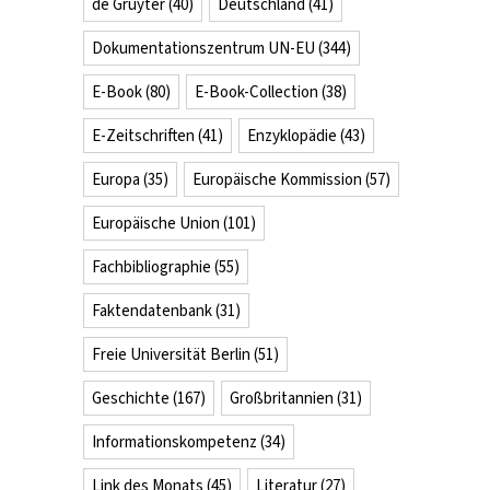
de Gruyter
(40)
Deutschland
(41)
Dokumentationszentrum UN-EU
(344)
E-Book
(80)
E-Book-Collection
(38)
E-Zeitschriften
(41)
Enzyklopädie
(43)
Europa
(35)
Europäische Kommission
(57)
Europäische Union
(101)
Fachbibliographie
(55)
Faktendatenbank
(31)
Freie Universität Berlin
(51)
Geschichte
(167)
Großbritannien
(31)
Informationskompetenz
(34)
Link des Monats
(45)
Literatur
(27)