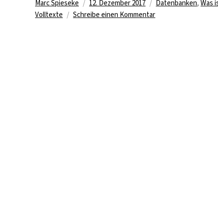
Autor
Veröffentlicht
Kategorien
Marc Spieseke
12. Dezember 2017
Datenbanken
,
Was i
am
zu
Volltexte
Schreibe einen Kommentar
Digitale
Bibliothek
zu
Südostasien