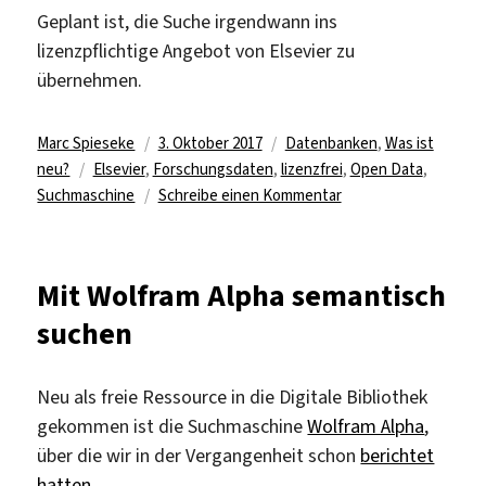
Geplant ist, die Suche irgendwann ins
lizenzpflichtige Angebot von Elsevier zu
übernehmen.
Autor
Veröffentlicht
Kategorien
Marc Spieseke
3. Oktober 2017
Datenbanken
,
Was ist
Schlagwörter
am
neu?
Elsevier
,
Forschungsdaten
,
lizenzfrei
,
Open Data
,
zu
Suchmaschine
Schreibe einen Kommentar
Forschungsdatensuc
von
Elsevier
Mit Wolfram Alpha semantisch
suchen
Neu als freie Ressource in die Digitale Bibliothek
gekommen ist die Suchmaschine
Wolfram Alpha
,
über die wir in der Vergangenheit schon
berichtet
hatten
.