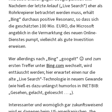
allem
Nachdem der letzte Anlauf („Live Search“) eher als
falsch
Rohrkrepierer betrachtet werden muss, erhält
gefragt
„Bing“ durchaus positive Resonanz, so dass sich
die geschätzten 100 Mio. EURO, die Microsoft
angeblich in die Vermarktung des neuen Online-
Dienstes pumpt, vielleicht als gute Investition
erweisen.
Wer allerdings nach „Bing“ „googelt“ 😉 und zum
ersten Treffer unter
Bing.com
wechselt, wird
enttäuscht werden; hier erwartet einen nur die
alte „Live Search“-Technologie in neuem Gewande
(wie hieß es dazu unlängst humorlos in INETBIB:
„Gesehen, gelacht, geloescht … „).
Interessanter und womöglich gar zukunftsweisend
wird es dagegen beim US-amerikanischen „the