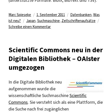
(unterstützte Formate: BibIX, BibText und TSV).
Autor
Veröffentlicht
Kategorien
Marc Spieseke
1. September 2011
Datenbanken
,
Was
Schlagwörter
am
ist neu?
Japan
,
Suchmaschine
,
Zeitschriftenaufsätze
zu
Schreibe einen Kommentar
Japans
„Aufsätze-
Navigator“
Scientific Commons neu in der
Digitalen Bibliothek – OAIster
umgezogen
In die Digitale Bibliothek neu
aufgenommen wurde die
wissenschaftliche Suchmaschine
Scientific
Commons
. Sie versteht sich als eine Plattform, die
die Suche nach frei zugänglichen