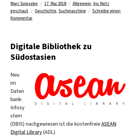
Autor
Veröffentlicht
Kategorien
Marc Spieseke
17. Mai 2018
Allgemein
,
Ins Netz
Schlagwörter
am
geschaut
Geschichte
,
Suchmaschine
Schreibe einen
zu
Kommentar
Auf
den
Spuren
Digitale Bibliothek zu
der
Südostasien
Suchmaschinen
Neu
im
Daten
bank-
Infosy
stem
(DBIS) nachgewiesen ist die kostenfreie
ASEAN
Digital Library
(ADL).