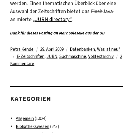
werden. Einen thematischen Überblick über eine
Auswahl der Zeitschriften bietet das
Flash
Java-
animierte
„JURN directory“
.
Dank für dieses Posting an Marc Spieseke aus der UB
Autor
Veröffentlicht
Kategorien
Petra Kende
29. April 2009
Datenbanken
,
Was ist neu?
Schlagwörter
am
E-Zeitschriften
,
JURN
,
Suchmaschine
,
Volltextarchiv
2
zu
Kommentare
JURN
–
Recherchieren
in
KATEGORIEN
2300
freien
E-
Allgemein
(1.024)
Zeitschriften
Bibliothekswesen
(243)