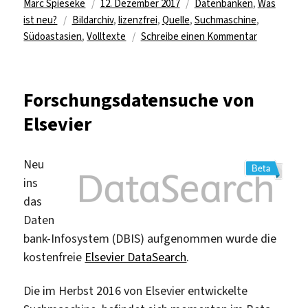
Autor
Veröffentlicht
Kategorien
Marc Spieseke
12. Dezember 2017
Datenbanken
,
Was
Schlagwörter
am
ist neu?
Bildarchiv
,
lizenzfrei
,
Quelle
,
Suchmaschine
,
zu
Südoastasien
,
Volltexte
Schreibe einen Kommentar
Digitale
Bibliothek
zu
Forschungsdatensuche von
Südostasie
Elsevier
Neu
ins
das
Daten
bank-Infosystem (DBIS) aufgenommen wurde die
kostenfreie
Elsevier DataSearch
.
Die im Herbst 2016 von Elsevier entwickelte