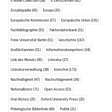
E-Book-Collection
(38)
E-Zeitschriften
(41)
Enzyklopädie
(43)
Europa
(35)
Europäische Kommission
(57)
Europäische Union
(101)
Fachbibliographie
(55)
Faktendatenbank
(31)
Freie Universität Berlin
(51)
Geschichte
(167)
Großbritannien
(31)
Informationskompetenz
(34)
Link des Monats
(45)
Literatur
(27)
Literaturverwaltung
(28)
lizenzfrei
(172)
Nachhaltigkeit
(47)
Nachschlagewerk
(36)
Nationallizenz
(71)
Open Access
(53)
Oral History
(25)
Oxford University Press
(25)
Philologische Bibliothek
(40)
Politik
(31)