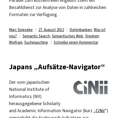
Parallel zum kostenfreien Angebot steht ein
Bezahldienst zur Analyse von Daten in zahlreichen
Formaten zur Verfügung.
Autor
Veröffentlicht
Kategorien
Marc Spieseke
27. August 2012
Datenbanken
,
Was ist
Schlagwörter
am
neu?
Semantic Search
,
Semantisches Web
,
Stephen
zu
Wolfram
,
Suchmaschine
Schreibe einen Kommentar
Mit
Wolfram
Alpha
Japans „Aufsätze-Navigator“
semantisch
suchen
Der vom japanischen
National Institute of
Informatics (NII)
herausgegebene Scholarly
and Academic Information Navigator (kurz „
CiNii
“)
ermöglicht die Suche nach Aufsätzen aus