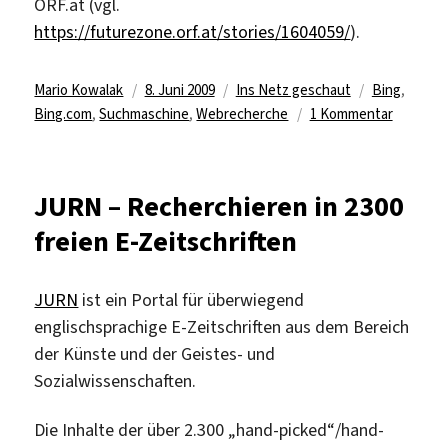
ORF.at (vgl.
https://futurezone.orf.at/stories/1604059/
).
Autor
Veröffentlicht
Kategorien
Schlagwörte
Mario Kowalak
8. Juni 2009
Ins Netz geschaut
Bing
,
am
zu
Bing.com
,
Suchmaschine
,
Webrecherche
1 Kommentar
Die
Maschin
mit
JURN – Recherchieren in 2300
dem
freien E-Zeitschriften
„Bing“
JURN
ist ein Portal für überwiegend
englischsprachige E-Zeitschriften aus dem Bereich
der Künste und der Geistes- und
Sozialwissenschaften.
Die Inhalte der über 2.300 „hand-picked“/hand-