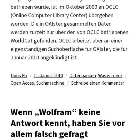
betrieben wurde, ist im Oktober 2009 an OCLC
(Online Computer Library Center) übergeben
worden. Die in OAIster gesammelten Daten
werden zurzeit nur über den von OCLC betriebenen
WorldCat gefunden. OCLC arbeitet aber an einer
eigenständigen Suchoberfläche für OAIster, die für
Januar 2010 angekündigt ist.
Autor
Veröffentlicht
Kategorien
Schla
Doris Eh
11. Januar 2010
Datenbanken
,
Was ist neu?
am
zu
Open Acces
,
Suchmaschine
Schreibe einen Kommentar
Scientifi
Commo
neu
Wenn „Wolfram“ keine
in
Antwort kennt, haben Sie vor
der
Digitale
allem falsch gefragt
Biblioth