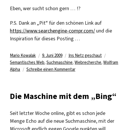
Eben, wer sucht schon gern … !?
P.S. Dank an „Pit“ für den schönen Link auf
https://www.searchengine-compr.com/
und die
Inspiration für dieses Posting …
Autor
Veröffentlicht
Kategorien
Schlagwörte
Mario Kowalak
9. Juni 2009
Ins Netz geschaut
am
Semantisches Web
,
Suchmaschine
,
Webrecherche
,
Wolfram
zu
Alpha
Schreibe einen Kommentar
Wenn
„Wolfram“
keine
Die Maschine mit dem „Bing“
Antwort
kennt,
haben
Seit letzter Woche online, gibt es schon jede
Sie
Menge Echo auf die neue Suchmaschine, mit der
vor
Microsoft endlich gegen Google punkten will.