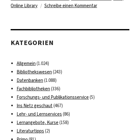
zu
Online Library
Schreibe einen Kommentar
„International
Encyclopedia
of
Media
KATEGORIEN
Effects“
online
verfügbar
Allgemein
(1.024)
Bibliothekswesen
(243)
Datenbanken
(1.088)
Fachbibliotheken
(336)
Forschungs- und Publikationsservice
(5)
Ins Netz geschaut
(467)
Lehr- und Lernservices
(86)
Lernangebote, Kurse
(158)
Literaturtipps
(2)
Primo
(81)