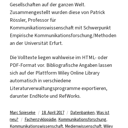
Gesellschaften auf der ganzen Welt.
Zusammengestellt wurden diese von Patrick
Rössler, Professor für
Kommunikationswissenschaft mit Schwerpunkt
Empirische Kommunikationsforschung/Methoden
an der Universität Erfurt.
Die Volltexte liegen wahlweise im HTML- oder
PDF-Format vor. Bibliografische Angaben lassen
sich auf der Plattform Wiley Online Library
automatisch in verschiedene
Literaturverwaltungsprogramme exportieren,
darunter EndNote und RefWorks.
Autor
Veröffentlicht
Kategorien
Marc Spieseke
18. April 2017
Datenbanken
,
Was ist
Schlagwörter
am
neu?
Fachenzyklopädie
,
Kommunikationsforschung
,
Kommunikationswissenschaft
,
Medienwissenschaft
,
Wiley