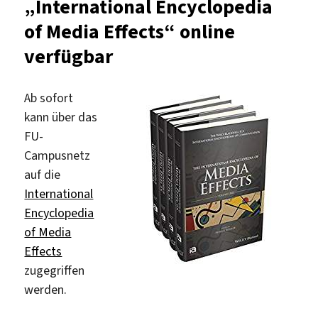
„International Encyclopedia
History“
of Media Effects“ online
lizenziert
verfügbar
Ab sofort
kann über das
FU-
Campusnetz
auf die
International
Encyclopedia
of Media
Effects
zugegriffen
werden.