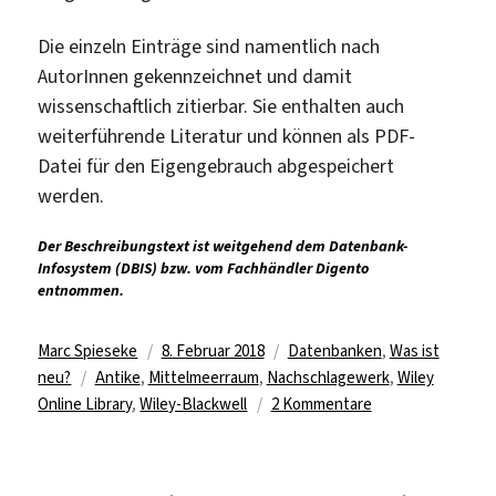
Die einzeln Einträge sind namentlich nach
AutorInnen gekennzeichnet und damit
wissenschaftlich zitierbar. Sie enthalten auch
weiterführende Literatur und können als PDF-
Datei für den Eigengebrauch abgespeichert
werden.
Der Beschreibungstext ist weitgehend dem Datenbank-
Infosystem (DBIS) bzw. vom Fachhändler Digento
entnommen.
Autor
Veröffentlicht
Kategorien
Marc Spieseke
8. Februar 2018
Datenbanken
,
Was ist
Schlagwörter
am
neu?
Antike
,
Mittelmeerraum
,
Nachschlagewerk
,
Wiley
zu
Online Library
,
Wiley-Blackwell
2 Kommentare
„Encyclopedia
of
Ancient