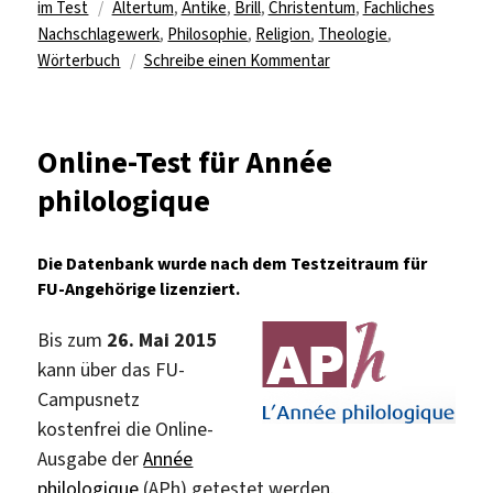
Schlagwörter
am
im Test
Altertum
,
Antike
,
Brill
,
Christentum
,
Fachliches
Nachschlagewerk
,
Philosophie
,
Religion
,
Theologie
,
zu
Wörterbuch
Schreibe einen Kommentar
Online-
Test
für
Online-Test für Année
„Religion
philologique
in
Geschichte
und
Die Datenbank wurde nach dem Testzeitraum für
Gegenwart“
FU-Angehörige lizenziert.
Bis zum
26. Mai 2015
kann über das FU-
Campusnetz
kostenfrei die Online-
Ausgabe der
Année
philologique
(APh) getestet werden.