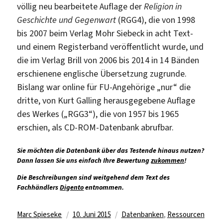
völlig neu bearbeitete Auflage der
Religion in
Geschichte und Gegenwart
(RGG4), die von 1998
bis 2007 beim Verlag Mohr Siebeck in acht Text-
und einem Registerband veröffentlicht wurde, und
die im Verlag Brill von 2006 bis 2014 in 14 Bänden
erschienene englische Übersetzung zugrunde.
Bislang war online für FU-Angehörige „nur“ die
dritte, von Kurt Galling herausgegebene Auflage
des Werkes („RGG3“), die von 1957 bis 1965
erschien, als CD-ROM-Datenbank abrufbar.
Sie möchten die Datenbank über das Testende hinaus nutzen?
Dann lassen Sie uns einfach Ihre Bewertung
zukommen
!
Die Beschreibungen sind weitgehend dem Text des
Fachhändlers
Digento
entnommen.
Autor
Veröffentlicht
Kategorien
Marc Spieseke
10. Juni 2015
Datenbanken
,
Ressourcen