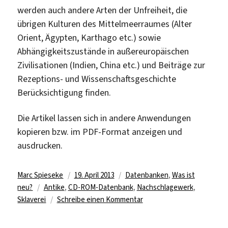
werden auch andere Arten der Unfreiheit, die
übrigen Kulturen des Mittelmeerraumes (Alter
Orient, Ägypten, Karthago etc.) sowie
Abhängigkeitszustände in außereuropäischen
Zivilisationen (Indien, China etc.) und Beiträge zur
Rezeptions- und Wissenschaftsgeschichte
Berücksichtigung finden.
Die Artikel lassen sich in andere Anwendungen
kopieren bzw. im PDF-Format anzeigen und
ausdrucken.
Autor
Veröffentlicht
Kategorien
Marc Spieseke
19. April 2013
Datenbanken
,
Was ist
Schlagwörter
am
neu?
Antike
,
CD-ROM-Datenbank
,
Nachschlagewerk
,
zu
Sklaverei
Schreibe einen Kommentar
Online-
Zugriff