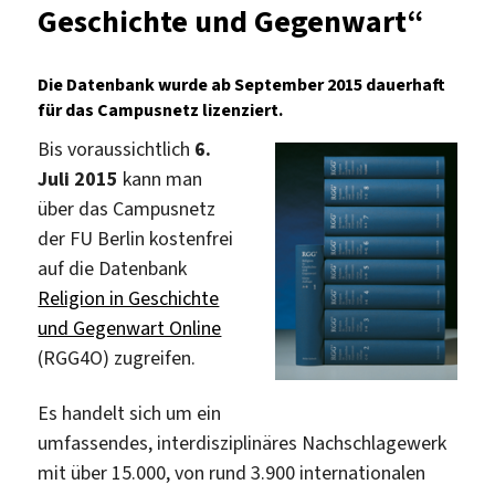
Geschichte und Gegenwart“
der
Digitalen
Bibliothek:
Die Datenbank wurde ab September 2015 dauerhaft
Perseus
für das Campusnetz lizenziert.
Digital
Library
Bis voraussichtlich
6.
Juli 2015
kann man
über das Campusnetz
der FU Berlin kostenfrei
auf die Datenbank
Religion in Geschichte
und Gegenwart Online
(RGG4O) zugreifen.
Es handelt sich um ein
umfassendes, interdisziplinäres Nachschlagewerk
mit über 15.000, von rund 3.900 internationalen