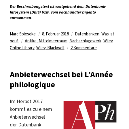
Der Beschreibungstext ist weitgehend dem Datenbank-
Infosystem (DBIS) bzw. vom Fachhändler Digento
entnommen.
Autor
Veröffentlicht
Kategorien
Marc Spieseke
8. Februar 2018
Datenbanken
,
Was ist
Schlagwörter
am
neu?
Antike
,
Mittelmeerraum
,
Nachschlagewerk
,
Wiley
zu
Online Library
,
Wiley-Blackwell
2 Kommentare
„Encyclopedia
of
Ancient
Anbieterwechsel bei L’Année
History“
philologique
lizenziert
Im Herbst 2017
kommt es zu einem
Anbieterwechsel
der Datenbank