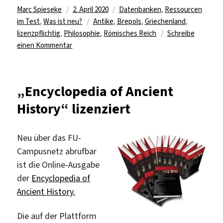
Autor
Veröffentlicht
Kategorien
Marc Spieseke
2. April 2020
Datenbanken
,
Ressourcen
am
Schlagwörter
im Test
,
Was ist neu?
Antike
,
Brepols
,
Griechenland
,
lizenzpflichtig
,
Philosophie
,
Römisches Reich
Schreibe
zu
einen Kommentar
„Dictionnaire
des
philosophes
„Encyclopedia of Ancient
antiques“
History“ lizenziert
im
Online-
Test
Neu über das FU-
Campusnetz abrufbar
ist die Online-Ausgabe
der
Encyclopedia of
Ancient History.
Die auf der Plattform