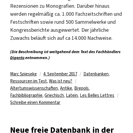
Rezensionen zu Monografien. Darüber hinaus
werden regelmäßig ca. 1.000 Fachzeitschriften und
Festschriften sowie rund 500 Sammelwerke und
Kongressberichte ausgewertet. Der jährliche
Zuwachs beläuft sich auf ca 14.000 Nachweise.
(Die Beschreibung ist weitgehend dem Text des Fachhändlers
Digento
entnommen.)
Autor
Veröffentlicht
Kategorien
Marc Spieseke
4. September 2017
Datenbanken
,
am
Schlagwörter
Ressourcen im Test
,
Was ist neu?
Altertumswissenschaften
,
Antike
,
Brepols
,
Fachbibliographie
,
Griechisch
,
Latein
,
Les Belles Lettres
zu
Schreibe einen Kommentar
Anbieterwechsel
bei
L’Année
Neue freie Datenbank in der
philologique