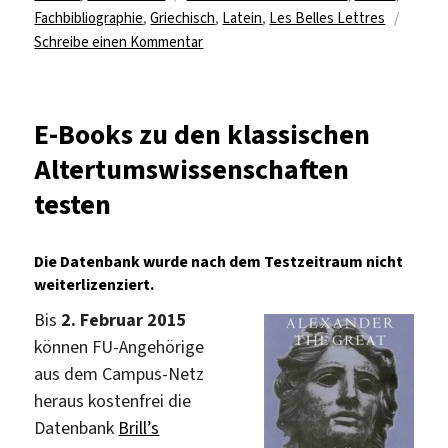
Fachbibliographie
,
Griechisch
,
Latein
,
Les Belles Lettres
zu
Schreibe einen Kommentar
Online-
Test
für
E-Books zu den klassischen
Année
Altertumswissenschaften
philologique
testen
Die Datenbank wurde nach dem Testzeitraum nicht
weiterlizenziert.
Bis
2. Februar 2015
können FU-Angehörige
aus dem Campus-Netz
heraus kostenfrei die
Datenbank
Brill’s