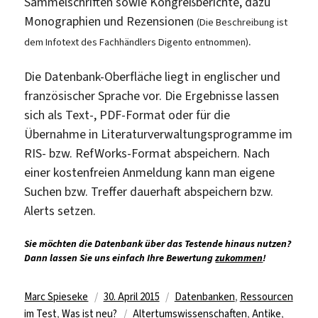
Sammelschriften sowie Kongreßberichte, dazu
Monographien und Rezensionen
(Die Beschreibung ist
.
dem Infotext des Fachhändlers Digento entnommen)
Die Datenbank-Oberfläche liegt in englischer und
französischer Sprache vor. Die Ergebnisse lassen
sich als Text-, PDF-Format oder für die
Übernahme in Literaturverwaltungsprogramme im
RIS- bzw. RefWorks-Format abspeichern. Nach
einer kostenfreien Anmeldung kann man eigene
Suchen bzw. Treffer dauerhaft abspeichern bzw.
Alerts setzen.
Sie möchten die Datenbank über das Testende hinaus nutzen?
Dann lassen Sie uns einfach Ihre Bewertung
zukommen
!
Autor
Veröffentlicht
Kategorien
Marc Spieseke
30. April 2015
Datenbanken
,
Ressourcen
am
Schlagwörter
im Test
,
Was ist neu?
Altertumswissenschaften
,
Antike
,