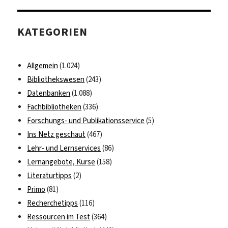
auf
das
KATEGORIEN
Handwörterbuch
der
antiken
Allgemein
(1.024)
Sklaverei
Bibliothekswesen
(243)
Datenbanken
(1.088)
Fachbibliotheken
(336)
Forschungs- und Publikationsservice
(5)
Ins Netz geschaut
(467)
Lehr- und Lernservices
(86)
Lernangebote, Kurse
(158)
Literaturtipps
(2)
Primo
(81)
Recherchetipps
(116)
Ressourcen im Test
(364)