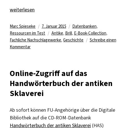
„E-Books zu den klassischen Altertumswissenschaften 
weiterlesen
Autor
Veröffentlicht
Kategorien
Marc Spieseke
7. Januar 2015
Datenbanken
,
am
Schlagwörter
Ressourcen im Test
Antike
,
Brill
,
E-Book-Collection
,
Fachliche Nachschlagewerke
,
Geschichte
Schreibe einen
zu
Kommentar
E-
Books
zu
Online-Zugriff auf das
den
Handwörterbuch der antiken
klassischen
Altertumswissenschaften
Sklaverei
testen
Ab sofort können FU-Angehörige über die Digitale
Bibliothek auf die CD-ROM-Datenbank
Handwörterbuch der antiken Sklaverei
(HAS)