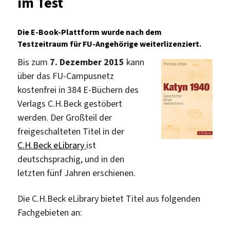
im Test
Digitalen
Bibliothek:
Die E-Book-Plattform wurde nach dem
Perseus
Testzeitraum für FU-Angehörige weiterlizenziert.
Digital
Library
Bis zum
7. Dezember 2015
kann
über das FU-Campusnetz
kostenfrei in 384 E-Büchern des
Verlags C.H.Beck gestöbert
werden. Der Großteil der
freigeschalteten Titel in der
C.H.Beck eLibrary
ist
deutschsprachig, und in den
letzten fünf Jahren erschienen.
Die C.H.Beck eLibrary bietet Titel aus folgenden
Fachgebieten an: