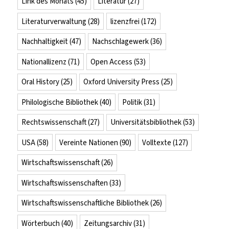
Link des Monats
(45)
Literatur
(27)
Literaturverwaltung
(28)
lizenzfrei
(172)
Nachhaltigkeit
(47)
Nachschlagewerk
(36)
Nationallizenz
(71)
Open Access
(53)
Oral History
(25)
Oxford University Press
(25)
Philologische Bibliothek
(40)
Politik
(31)
Rechtswissenschaft
(27)
Universitätsbibliothek
(53)
USA
(58)
Vereinte Nationen
(90)
Volltexte
(127)
Wirtschaftswissenschaft
(26)
Wirtschaftswissenschaften
(33)
Wirtschaftswissenschaftliche Bibliothek
(26)
Wörterbuch
(40)
Zeitungsarchiv
(31)