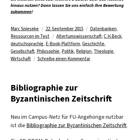
hinaus nutzen? Dann lassen Sie uns einfach Ihre Bewertung
zukommen
!
Autor
Veröffentlicht
Kategorien
Marc Spieseke
22. September 2015
Datenbanken
,
am
Schlagwörter
Ressourcen im Test
Altertumswissenschaft
,
C.H.Beck
,
deutschsprachig
,
E-Book-Plattform
,
Geschichte
,
Gesellschaft
,
Philosophie
,
Politik
,
Religion
,
Theologie
,
zu
Wirtschaft
Schreibe einen Kommentar
Fast
400
E-
Bibliographie zur
Books
Byzantinischen Zeitschrift
von
C.H.Beck
im
Neu im Campus-Netz für FU-Angehörige nutzbar
Test
ist die
Bibliographie zur Byzantinischen Zeitschrift
.