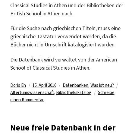
Classical Studies in Athen und der Bibliotheken der
British School in Athen nach.
Für die Suche nach griechischen Titeln, muss eine
griechische Tastatur verwendet werden, da die
Bücher nicht in Umschrift katalogisiert wurden.
Die Datenbank wird verwaltet von der American
School of Classical Studies in Athen.
Autor
Veröffentlicht
Kategorien
Schlagw
Doris Eh
15. April 2016
Datenbanken
,
Was ist neu?
am
Altertumswissenschaft
,
Bibliothekskatalog
Schreibe
zu
einen Kommentar
Neue
freie
Datenbank
Neue freie Datenbank in der
in