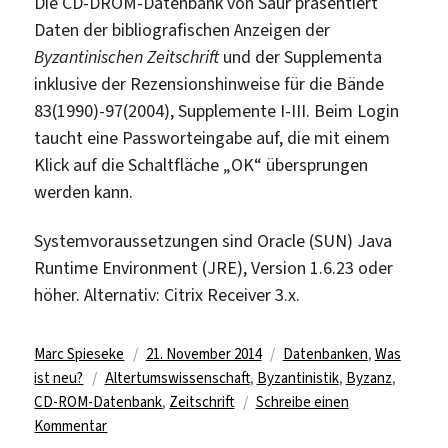
Die CD-DROM-Datenbank von Saur präsentiert
Daten der bibliografischen Anzeigen der
Byzantinischen Zeitschrift
und der Supplementa
inklusive der Rezensionshinweise für die Bände
83(1990)-97(2004), Supplemente I-III. Beim Login
taucht eine Passworteingabe auf, die mit einem
Klick auf die Schaltfläche „OK“ übersprungen
werden kann.
Systemvoraussetzungen sind Oracle (SUN) Java
Runtime Environment (JRE), Version 1.6.23 oder
höher. Alternativ: Citrix Receiver 3.x.
Autor
Veröffentlicht
Kategorien
Marc Spieseke
21. November 2014
Datenbanken
,
Was
Schlagwörter
am
ist neu?
Altertumswissenschaft
,
Byzantinistik
,
Byzanz
,
CD-ROM-Datenbank
,
Zeitschrift
Schreibe einen
zu
Kommentar