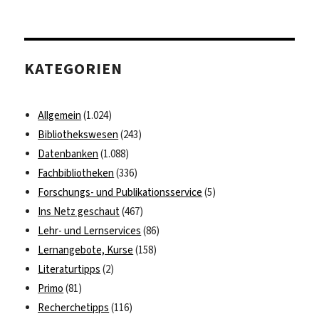
Bibliographie
zur
Byzantinischen
Zeitschrift
KATEGORIEN
Allgemein
(1.024)
Bibliothekswesen
(243)
Datenbanken
(1.088)
Fachbibliotheken
(336)
Forschungs- und Publikationsservice
(5)
Ins Netz geschaut
(467)
Lehr- und Lernservices
(86)
Lernangebote, Kurse
(158)
Literaturtipps
(2)
Primo
(81)
Recherchetipps
(116)