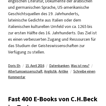
englischen Literatur, Dokumente der arabischen
und germanischen Sprache, US-amerikanische
Geschichtsquellen des 19. Jahrhunderts,
lateinische Gedichte aus Italien oder dem
italienischen kulturellen Umfeld von ca. 1265 bis
zur ersten Hälfte des 16. Jahrhunderts. Das Ziel ist
es einen verbesserten Zugang und Ressourcen für
das Studium der Geisteswissenschaften zur
Verfügung zu stellen.
Autor
Veröffentlicht
Kategorien
Schlagw
Doris Eh
15. April 2016
Datenbanken
,
Was ist neu?
am
Altertumswissenschaft
,
Anglistik
,
Antike
Schreibe einen
zu
Kommentar
Neue
freie
Datenbank
Fast 400 E-Books von C.H.Beck
in
der