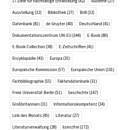
17 Ziele für nachhaltige Entwicklung
(42)
Ausleihe
(27)
Ausstellung
(32)
Bibliothek
(27)
Brill
(32)
Datenbank
(81)
de Gruyter
(40)
Deutschland
(41)
Dokumentationszentrum UN-EU
(344)
E-Book
(80)
E-Book-Collection
(38)
E-Zeitschriften
(41)
Enzyklopädie
(43)
Europa
(35)
Europäische Kommission
(57)
Europäische Union
(101)
Fachbibliographie
(55)
Faktendatenbank
(31)
Freie Universität Berlin
(51)
Geschichte
(167)
Großbritannien
(31)
Informationskompetenz
(34)
Link des Monats
(45)
Literatur
(27)
Literaturverwaltung
(28)
lizenzfrei
(172)