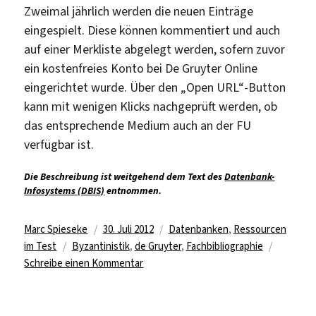
Zweimal jährlich werden die neuen Einträge
eingespielt. Diese können kommentiert und auch
auf einer Merkliste abgelegt werden, sofern zuvor
ein kostenfreies Konto bei De Gruyter Online
eingerichtet wurde. Über den „Open URL“-Button
kann mit wenigen Klicks nachgeprüft werden, ob
das entsprechende Medium auch an der FU
verfügbar ist.
Die Beschreibung ist weitgehend dem Text des
Datenbank-
Infosystems (DBIS)
entnommen.
Autor
Veröffentlicht
Kategorien
Marc Spieseke
30. Juli 2012
Datenbanken
,
Ressourcen
Schlagwörter
am
im Test
Byzantinistik
,
de Gruyter
,
Fachbibliographie
zu
Schreibe einen Kommentar
Byzantinische
Bibliographie
online