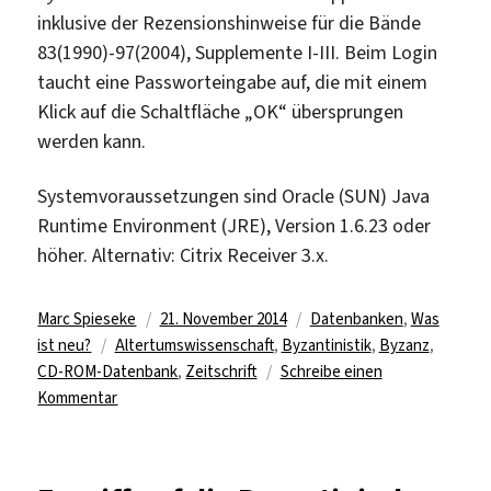
inklusive der Rezensionshinweise für die Bände
83(1990)-97(2004), Supplemente I-III. Beim Login
taucht eine Passworteingabe auf, die mit einem
Klick auf die Schaltfläche „OK“ übersprungen
werden kann.
Systemvoraussetzungen sind Oracle (SUN) Java
Runtime Environment (JRE), Version 1.6.23 oder
höher. Alternativ: Citrix Receiver 3.x.
Autor
Veröffentlicht
Kategorien
Marc Spieseke
21. November 2014
Datenbanken
,
Was
Schlagwörter
am
ist neu?
Altertumswissenschaft
,
Byzantinistik
,
Byzanz
,
CD-ROM-Datenbank
,
Zeitschrift
Schreibe einen
zu
Kommentar
Bibliographie
zur
Byzantinischen