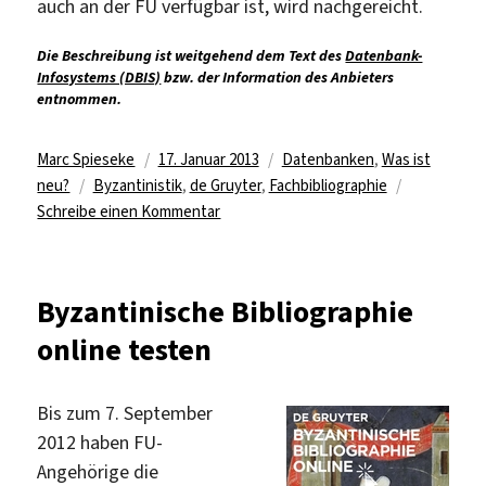
auch an der FU verfügbar ist, wird nachgereicht.
Die Beschreibung ist weitgehend dem Text des
Datenbank-
Infosystems (DBIS)
bzw. der Information des Anbieters
entnommen.
Autor
Veröffentlicht
Kategorien
Marc Spieseke
17. Januar 2013
Datenbanken
,
Was ist
Schlagwörter
am
neu?
Byzantinistik
,
de Gruyter
,
Fachbibliographie
zu
Schreibe einen Kommentar
Zugriff
auf
die
Byzantinische Bibliographie
Byzantinische
online testen
Bibliographie
Online
Bis zum 7. September
2012 haben FU-
Angehörige die