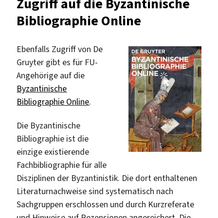
Zugriff auf die Byzantinische
Zeitschrift
Bibliographie Online
Ebenfalls Zugriff von De
Gruyter gibt es für FU-
Angehörige auf die
Byzantinische
Bibliographie Online
.
Die Byzantinische
Bibliographie ist die
einzige existierende
Fachbibliographie für alle
Disziplinen der Byzantinistik. Die dort enthaltenen
Literaturnachweise sind systematisch nach
Sachgruppen erschlossen und durch Kurzreferate
und Hinweise auf Rezensionen angereichert. Die