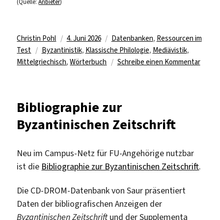
(Quelle:
Anbieter
)
Autor
Veröffentlicht
Kategorien
Christin Pohl
4. Juni 2026
Datenbanken
,
Ressourcen im
Schlagwörter
am
Test
Byzantinistik
,
Klassische Philologie
,
Mediävistik
,
zu
Mittelgriechisch
,
Wörterbuch
Schreibe einen Kommentar
Neues
Online
Wörte
Bibliographie zur
im
Byzantinischen Zeitschrift
Test:
Conci
Dictio
Neu im Campus-Netz für FU-Angehörige nutzbar
of
ist die
Bibliographie zur Byzantinischen Zeitschrift
.
Mediev
Vernac
Die CD-DROM-Datenbank von Saur präsentiert
Greek,
1100-
Daten der bibliografischen Anzeigen der
1669
Byzantinischen Zeitschrift
und der Supplementa