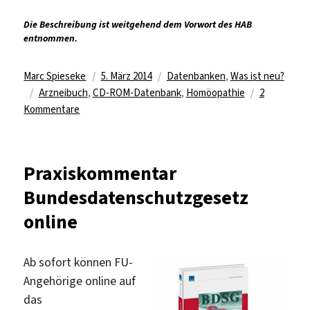
Die Beschreibung ist weitgehend dem Vorwort des HAB
entnommen.
Autor
Veröffentlicht
Kategorien
Marc Spieseke
5. März 2014
Datenbanken
,
Was ist neu?
Schlagwörter
am
Arzneibuch
,
CD-ROM-Datenbank
,
Homöopathie
2
zu
Kommentare
Online-
Zugriff
auf
Praxiskommentar
Homöopathisches
Bundesdatenschutzgesetz
Arzneibuch
online
Ab sofort können FU-
Angehörige online auf
das