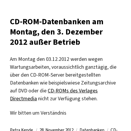
Online-
Zugriff
auf
CD-ROM-Datenbanken am
das
Montag, den 3. Dezember
Handwörterbuch
der
2012 außer Betrieb
antiken
Sklaverei
Am Montag den 03.12.2012 werden wegen
Wartungsarbeiten, voraussichtlich ganztägig, die
über den CD-ROM-Server bereitgestellten
Datenbanken wie beispielswiese Zeitungsarchive
auf DVD oder die
CD-ROMs des Verlages
Directmedia
nicht zur Verfügung stehen.
Wir bitten um Verständnis
Autor
Veröffentlicht
Kategorien
Schlagwört
Petra Kende
28. November 2012
Datenbanken
CD-