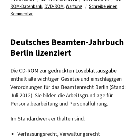
am
ROM-Datenbank
,
DVD-ROM
,
Wartung
Schreibe einen
zu
Kommentar
CD-
ROM-
Datenbanken
Deutsches Beamten-Jahrbuch
am
Berlin lizenziert
Montag,
den
3.
Die
CD-ROM
zur
gedruckten Loseblattausgabe
Dezember
enthält alle wichtigen Gesetze und einschlägigen
2012
Verordnungen für das Beamtenrecht Berlin (Stand:
außer
Betrieb
Juli 2012). Sie bilden die Arbeitsgrundlage für
Personalbearbeitung und Personalführung.
Im Standardwerk enthalten sind:
Verfassungsrecht, Verwaltungsrecht