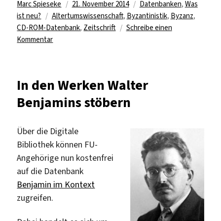
Autor
Veröffentlicht
Kategorien
Marc Spieseke
21. November 2014
Datenbanken
,
Was
Schlagwörter
am
ist neu?
Altertumswissenschaft
,
Byzantinistik
,
Byzanz
,
CD-ROM-Datenbank
,
Zeitschrift
Schreibe einen
zu
Kommentar
Bibliographie
zur
Byzantinischen
In den Werken Walter
Zeitschrift
Benjamins stöbern
Über die Digitale
Bibliothek können FU-
Angehörige nun kostenfrei
auf die Datenbank
Benjamin im Kontext
zugreifen.