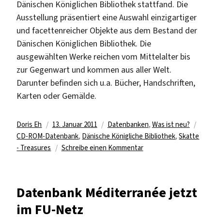
Dänischen Königlichen Bibliothek stattfand. Die
Ausstellung präsentiert eine Auswahl einzigartiger
und facettenreicher Objekte aus dem Bestand der
Dänischen Königlichen Bibliothek. Die
ausgewählten Werke reichen vom Mittelalter bis
zur Gegenwart und kommen aus aller Welt.
Darunter befinden sich u.a. Bücher, Handschriften,
Karten oder Gemälde.
Autor
Veröffentlicht
Kategorien
Schla
Doris Eh
13. Januar 2011
Datenbanken
,
Was ist neu?
am
CD-ROM-Datenbank
,
Dänische Königliche Bibliothek
,
Skatte
zu
- Treasures
Schreibe einen Kommentar
Datenbank
Skatte
–
Datenbank Méditerranée jetzt
Treasures
im FU-Netz
jetzt
im