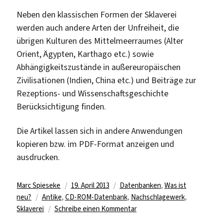
Neben den klassischen Formen der Sklaverei
werden auch andere Arten der Unfreiheit, die
übrigen Kulturen des Mittelmeerraumes (Alter
Orient, Ägypten, Karthago etc.) sowie
Abhängigkeitszustände in außereuropäischen
Zivilisationen (Indien, China etc.) und Beiträge zur
Rezeptions- und Wissenschaftsgeschichte
Berücksichtigung finden.
Die Artikel lassen sich in andere Anwendungen
kopieren bzw. im PDF-Format anzeigen und
ausdrucken.
Autor
Veröffentlicht
Kategorien
Marc Spieseke
19. April 2013
Datenbanken
,
Was ist
Schlagwörter
am
neu?
Antike
,
CD-ROM-Datenbank
,
Nachschlagewerk
,
zu
Sklaverei
Schreibe einen Kommentar