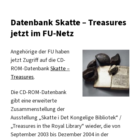
CD-
ROM-
Version
Datenbank Skatte – Treasures
des
jetzt im FU-Netz
VADEMECUM
lizenziert
Angehörige der FU haben
jetzt Zugriff auf die CD-
ROM-Datenbank
Skatte –
Treasures
.
Die CD-ROM-Datenbank
gibt eine erweiterte
Zusammenstellung der
Ausstellung „Skatte i Det Kongelige Bibliotek“ /
„Treasures in the Royal Library“ wieder, die von
September 2003 bis Dezember 2004 in der