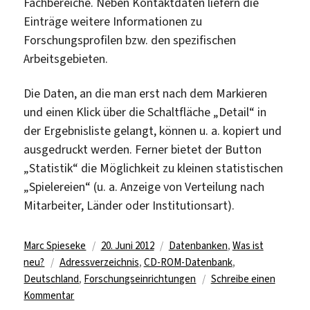
Fachbereiche. Neben Kontaktdaten liefern die
Einträge weitere Informationen zu
Forschungsprofilen bzw. den spezifischen
Arbeitsgebieten.
Die Daten, an die man erst nach dem Markieren
und einen Klick über die Schaltfläche „Detail“ in
der Ergebnisliste gelangt, können u. a. kopiert und
ausgedruckt werden. Ferner bietet der Button
„Statistik“ die Möglichkeit zu kleinen statistischen
„Spielereien“ (u. a. Anzeige von Verteilung nach
Mitarbeiter, Länder oder Institutionsart).
Autor
Veröffentlicht
Kategorien
Marc Spieseke
20. Juni 2012
Datenbanken
,
Was ist
Schlagwörter
am
neu?
Adressverzeichnis
,
CD-ROM-Datenbank
,
Deutschland
,
Forschungseinrichtungen
Schreibe einen
zu
Kommentar