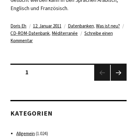
Englisch und Französisch.
Autor
Veröffentlicht
Kategorien
Schla
Doris Eh
12. Januar 2011
Datenbanken
,
Was ist neu?
am
CD-ROM-Datenbank
,
Méditerranée
Schreibe einen
zu
Kommentar
Datenbank
Méditerranée
jetzt
Seitennummerierung
im
Seite
1
der
FU-
Beiträge
Nächs
Netz
te
Seite
KATEGORIEN
Allgemein
(1.024)