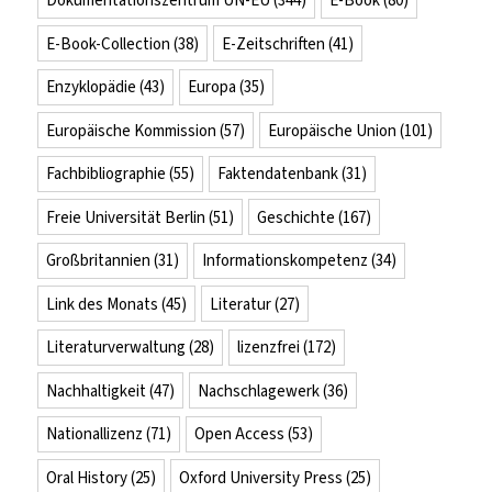
Dokumentationszentrum UN-EU
(344)
E-Book
(80)
E-Book-Collection
(38)
E-Zeitschriften
(41)
Enzyklopädie
(43)
Europa
(35)
Europäische Kommission
(57)
Europäische Union
(101)
Fachbibliographie
(55)
Faktendatenbank
(31)
Freie Universität Berlin
(51)
Geschichte
(167)
Großbritannien
(31)
Informationskompetenz
(34)
Link des Monats
(45)
Literatur
(27)
Literaturverwaltung
(28)
lizenzfrei
(172)
Nachhaltigkeit
(47)
Nachschlagewerk
(36)
Nationallizenz
(71)
Open Access
(53)
Oral History
(25)
Oxford University Press
(25)