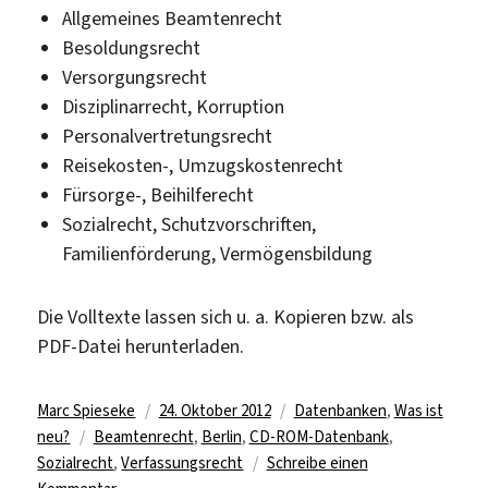
Allgemeines Beamtenrecht
Besoldungsrecht
Versorgungsrecht
Disziplinarrecht, Korruption
Personalvertretungsrecht
Reisekosten-, Umzugskostenrecht
Fürsorge-, Beihilferecht
Sozialrecht, Schutzvorschriften,
Familienförderung, Vermögensbildung
Die Volltexte lassen sich u. a. Kopieren bzw. als
PDF-Datei herunterladen.
Autor
Veröffentlicht
Kategorien
Marc Spieseke
24. Oktober 2012
Datenbanken
,
Was ist
Schlagwörter
am
neu?
Beamtenrecht
,
Berlin
,
CD-ROM-Datenbank
,
Sozialrecht
,
Verfassungsrecht
Schreibe einen
zu