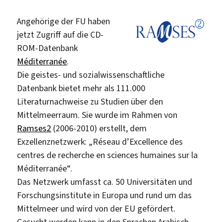
FU-
Angehörige der FU haben
Netz
jetzt Zugriff auf die CD-
ROM-Datenbank
Méditerranée
.
Die geistes- und sozialwissenschaftliche
Datenbank bietet mehr als 111.000
Literaturnachweise zu Studien über den
Mittelmeerraum. Sie wurde im Rahmen von
Ramses2
(2006-2010) erstellt, dem
Exzellenznetzwerk: „Réseau d’Excellence des
centres de recherche en sciences humaines sur la
Méditerranée“.
Das Netzwerk umfasst ca. 50 Universitäten und
Forschungsinstitute in Europa und rund um das
Mittelmeer und wird von der EU gefördert.
Gesucht werden kann in den Sprachen Arabisch,