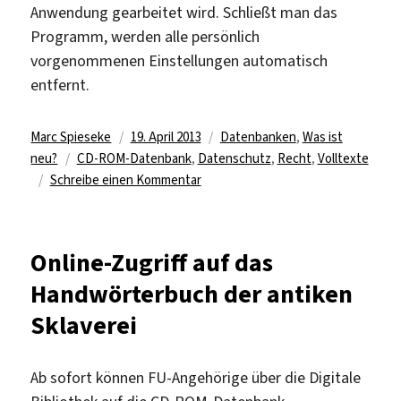
Anwendung gearbeitet wird. Schließt man das
Programm, werden alle persönlich
vorgenommenen Einstellungen automatisch
entfernt.
Autor
Veröffentlicht
Kategorien
Marc Spieseke
19. April 2013
Datenbanken
,
Was ist
Schlagwörter
am
neu?
CD-ROM-Datenbank
,
Datenschutz
,
Recht
,
Volltexte
zu
Schreibe einen Kommentar
Praxiskommentar
Bundesdatenschutzgesetz
online
Online-Zugriff auf das
Handwörterbuch der antiken
Sklaverei
Ab sofort können FU-Angehörige über die Digitale