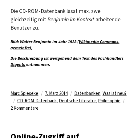
Die CD-ROM-Datenbank lässt max. zwei
gleichzeitig mit
Benjamin im Kontext
arbeitende
Benutzer zu.
Bild: Walter Benjamin im Jahr 1928 (
Wikimedia Commons,
gemeinfrei
)
Die Beschreibung ist weitgehend dem Text des Fachhändlers
Digento
entnommen.
Autor
Veröffentlicht
Kategorien
Marc Spieseke
7. März 2014
Datenbanken
,
Was ist neu?
Schlagwörter
am
CD-ROM-Datenbank
,
Deutsche Literatur
,
Philosophie
zu
2 Kommentare
In
den
Werken
Online-Zugriff auf
Walter