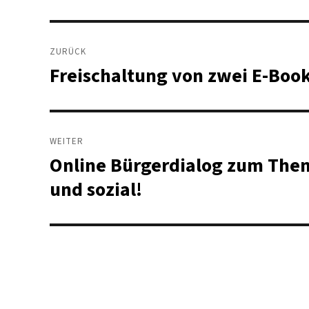
Beitragsnavigation
ZURÜCK
Freischaltung von zwei E-Book
Vorheriger
Beitrag:
WEITER
Online Bürgerdialog zum Them
Nächster
Beitrag:
und sozial!