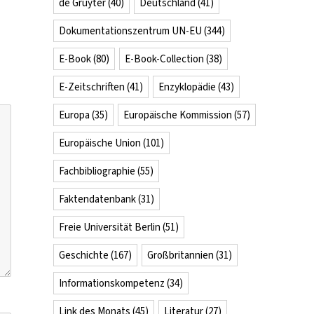
de Gruyter
(40)
Deutschland
(41)
Dokumentationszentrum UN-EU
(344)
E-Book
(80)
E-Book-Collection
(38)
E-Zeitschriften
(41)
Enzyklopädie
(43)
Europa
(35)
Europäische Kommission
(57)
Europäische Union
(101)
Fachbibliographie
(55)
Faktendatenbank
(31)
Freie Universität Berlin
(51)
Geschichte
(167)
Großbritannien
(31)
Informationskompetenz
(34)
Link des Monats
(45)
Literatur
(27)