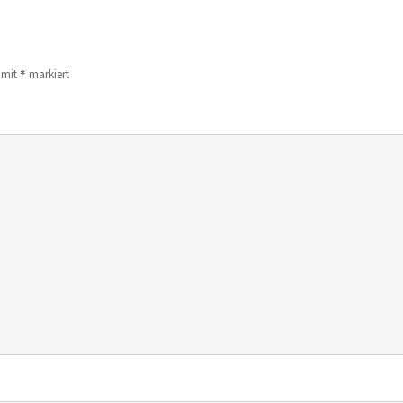
*
d mit
markiert