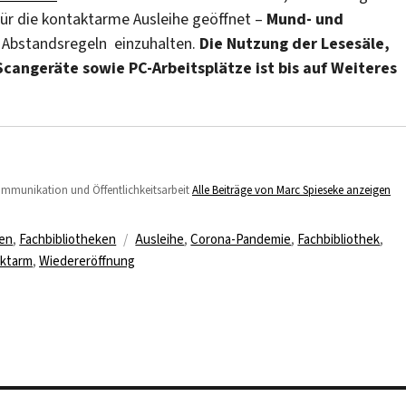
 für die kontaktarme Ausleihe geöffnet –
Mund- und
 Abstandsregeln einzuhalten.
Die Nutzung der Lesesäle,
Scangeräte sowie PC-Arbeitsplätze ist bis auf Weiteres
Kommunikation und Öffentlichkeitsarbeit
Alle Beiträge von Marc Spieseke anzeigen
Schlagwörter
sen
,
Fachbibliotheken
Ausleihe
,
Corona-Pandemie
,
Fachbibliothek
,
ktarm
,
Wiedereröffnung