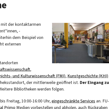
he
mit der kontaktarmen
nt*innen, -
iterhin dem Beispiel von
ht externen
Standorten
aftswissenschaft
,
ichts- und Kulturwissenschaft (FMI)
,
Kunstgeschichte (KHI)
heksstandort, der mittlerweile geöffnet ist.
Der
Eingang zu
Weitere Bibliotheken werden folgen.
bis Freitag, 10:00-16:00 Uhr,
eingeschränkte Services
an. FU-
tal Primo
Medien vorbestellen und abholen, auch Rückgaben