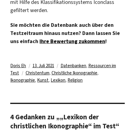
mit Hilfe des Klassifikationssystems Iconclass
gefiltert werden.
Sie möchten die Datenbank auch über den
Testzeitraum hinaus nutzen? Dann lassen Sie
uns einfach
Ihre Bewertung zukommen
!
Autor
Veröffentlicht
Kategorien
Doris Eh
13. Juli 2021
Datenbanken
,
Ressourcen im
Schlagwörter
am
Test
Christentum
,
Christliche Ikonographie
,
Ikonographie
,
Kunst
,
Lexikon
,
Religion
4 Gedanken zu „„Lexikon der
christlichen Ikonographie“ im Test“