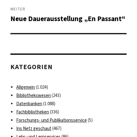
WEITER
Neue Dauerausstellung „En Passant“
Nächster
Beitrag:
KATEGORIEN
Allgemein
(1.024)
Bibliothekswesen
(243)
Datenbanken
(1.088)
Fachbibliotheken
(336)
Forschungs- und Publikationsservice
(5)
Ins Netz geschaut
(467)
Lehr- und Lernservices
(86)