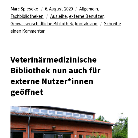
Autor
Veröffentlicht
Kategorien
Marc Spieseke
6. August 2020
Allgemein
,
am
Schlagwörter
Fachbibliotheken
Ausleihe
,
externe Benutzer
,
Geowissenschaftliche Bibliothek
,
kontaktarm
Schreibe
zu
einen Kommentar
Geowissenschaftliche
Bibliothek
nun
Veterinärmedizinische
auch
Bibliothek nun auch für
für
externe
externe Nutzer*innen
Nutzer*innen
geöffnet
geöffnet