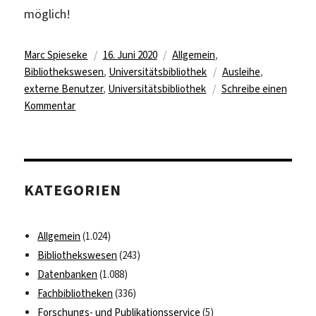
möglich!
Autor
Veröffentlicht
Kategorien
Marc Spieseke
16. Juni 2020
Allgemein
,
am
Schlagwörter
Bibliothekswesen
,
Universitätsbibliothek
Ausleihe
,
externe Benutzer
,
Universitätsbibliothek
Schreibe einen
zu
Kommentar
Universitätsbibliothek
öffnet
Ausleihe
für
KATEGORIEN
externe
Nutzerinnen
und
Allgemein
(1.024)
Nutzer
Bibliothekswesen
(243)
Datenbanken
(1.088)
Fachbibliotheken
(336)
Forschungs- und Publikationsservice
(5)