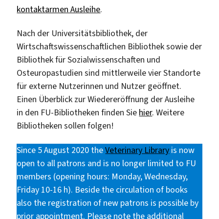
kontaktarmen Ausleihe
.
Nach der Universitätsbibliothek, der
Wirtschaftswissenschaftlichen Bibliothek sowie der
Bibliothek für Sozialwissenschaften und
Osteuropastudien sind mittlerweile vier Standorte
für externe Nutzerinnen und Nutzer geöffnet.
Einen Überblick zur Wiedereröffnung der Ausleihe
in den FU-Bibliotheken finden Sie
hier
. Weitere
Bibliotheken sollen folgen!
Since 5 August 2020 the
Veterinary Library
is now
open to all patrons and is no longer limited to FU
members (opening hours: Monday, Wednesday,
Friday 10-16 h). Beside the circulation of books
also the registration of new patrons is possible by
prior appointment. Please note the additional