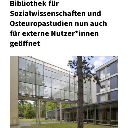
Bibliothek für
auch
Sozialwissenschaften und
für
externe
Osteuropastudien nun auch
Nutzer*innen
für externe Nutzer*innen
geöffnet
geöffnet