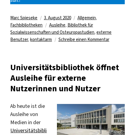
suit!
Autor
Veröffentlicht
Kategorien
Marc Spieseke
3. August 2020
Allgemein
,
am
Schlagwörter
Fachbibliotheken
Ausleihe
,
Bibliothek für
Sozialwissenschaften und Osteuropastudien
,
externe
zu
Benutzer
,
kontaktarm
Schreibe einen Kommentar
Bibliothek
für
Sozialwissen
Universitätsbibliothek öffnet
und
Ausleihe für externe
Osteuropastu
nun
Nutzerinnen und Nutzer
auch
für
externe
Ab heute ist die
Nutzer*innen
Ausleihe von
geöffnet
Medien in der
Universitätsbibli