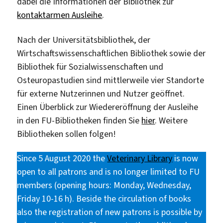
dabei die Informationen der Bibliothek zur
kontaktarmen Ausleihe
.
Nach der Universitätsbibliothek, der
Wirtschaftswissenschaftlichen Bibliothek sowie der
Bibliothek für Sozialwissenschaften und
Osteuropastudien sind mittlerweile vier Standorte
für externe Nutzerinnen und Nutzer geöffnet.
Einen Überblick zur Wiedereröffnung der Ausleihe
in den FU-Bibliotheken finden Sie
hier
. Weitere
Bibliotheken sollen folgen!
Since 5 August 2020 the
Veterinary Library
is now
open to all patrons and is no longer limited to FU
members (opening hours: Monday, Wednesday,
Friday 10-16 h). Beside the circulation of books
also the registration of new patrons is possible by