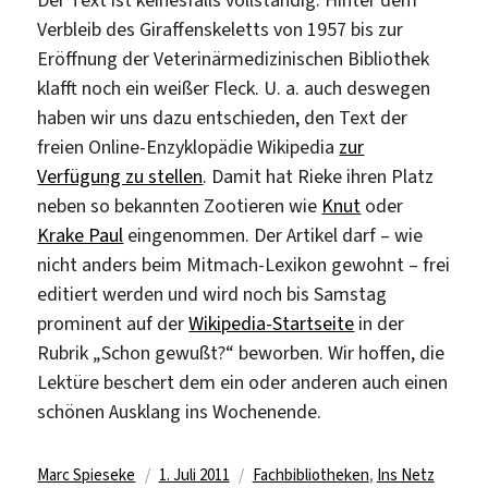
Verbleib des Giraffenskeletts von 1957 bis zur
Eröffnung der Veterinärmedizinischen Bibliothek
klafft noch ein weißer Fleck. U. a. auch deswegen
haben wir uns dazu entschieden, den Text der
freien Online-Enzyklopädie Wikipedia
zur
Verfügung zu stellen
. Damit hat Rieke ihren Platz
neben so bekannten Zootieren wie
Knut
oder
Krake Paul
eingenommen. Der Artikel darf – wie
nicht anders beim Mitmach-Lexikon gewohnt – frei
editiert werden und wird noch bis Samstag
prominent auf der
Wikipedia-Startseite
in der
Rubrik „Schon gewußt?“ beworben. Wir hoffen, die
Lektüre beschert dem ein oder anderen auch einen
schönen Ausklang ins Wochenende.
Autor
Veröffentlicht
Kategorien
Marc Spieseke
1. Juli 2011
Fachbibliotheken
,
Ins Netz