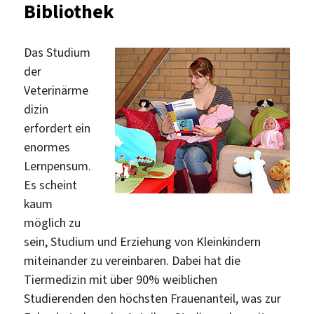
Bibliothek
Veterinärmedizin
mit
kontaktarmer
Das Studium
Ausleihe
der
gestartet
Veterinärme
dizin
erfordert ein
enormes
Lernpensum.
Es scheint
kaum
möglich zu
sein, Studium und Erziehung von Kleinkindern
miteinander zu vereinbaren. Dabei hat die
Tiermedizin mit über 90% weiblichen
Studierenden den höchsten Frauenanteil, was zur