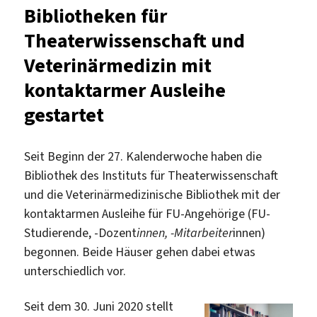
nun
Bibliotheken für
auch
Theaterwissenschaft und
für
externe
Veterinärmedizin mit
Nutzer*innen
kontaktarmer Ausleihe
geöffnet
gestartet
Seit Beginn der 27. Kalenderwoche haben die
Bibliothek des Instituts für Theaterwissenschaft
und die Veterinärmedizinische Bibliothek mit der
kontaktarmen Ausleihe für FU-Angehörige (FU-
Studierende, -Dozent
innen, -Mitarbeiter
innen)
begonnen. Beide Häuser gehen dabei etwas
unterschiedlich vor.
Seit dem 30. Juni 2020 stellt