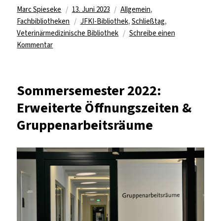
Autor
Veröffentlicht
Kategorien
Marc Spieseke
13. Juni 2023
Allgemein
,
am
Schlagwörter
Fachbibliotheken
JFKI-Bibliothek
,
Schließtag
,
Veterinärmedizinische Bibliothek
Schreibe einen
zu
Kommentar
Veterinärmedizinische
Bibliothek
und
Sommersemester 2022:
JFKI-
Erweiterte Öffnungszeiten &
Bibliothek
diese
Gruppenarbeitsräume
Woche
für
je
einen
Tag
geschlossen