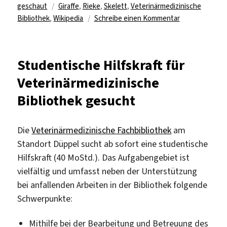
Schlagwörter
am
geschaut
Giraffe
,
Rieke
,
Skelett
,
Veterinärmedizinische
zu
Bibliothek
,
Wikipedia
Schreibe einen Kommentar
„Rieke“
goes
Wikipedia
Studentische Hilfskraft für
Veterinärmedizinische
Bibliothek gesucht
Die
Veterinärmedizinische Fachbibliothek
am
Standort Düppel sucht ab sofort eine studentische
Hilfskraft (40 MoStd.). Das Aufgabengebiet ist
vielfältig und umfasst neben der Unterstützung
bei anfallenden Arbeiten in der Bibliothek folgende
Schwerpunkte:
Mithilfe bei der Bearbeitung und Betreuung des