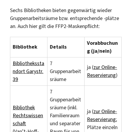
Sechs Bibliotheken bieten gegenwärtig wieder
Gruppenarbeitsräume bzw. entsprechende -plätze
an. Auch hier gilt die FFP2-Maskenpflicht:
Vorabbuchun
Bibliothek
Details
g (ja/nein)
Bibliothekssta
7
ja (
zur Online-
ndort Garystr.
Gruppenarbeit
Reservierung
)
39
sräume
7
Gruppenarbeit
Bibliothek
sräume (inkl.
ja (
zur Online-
Rechtswissen
Familienraum
Reservierung
;
schaft
und separater
Plätze einzeln
(Van’t-Hoff-
Raum für von