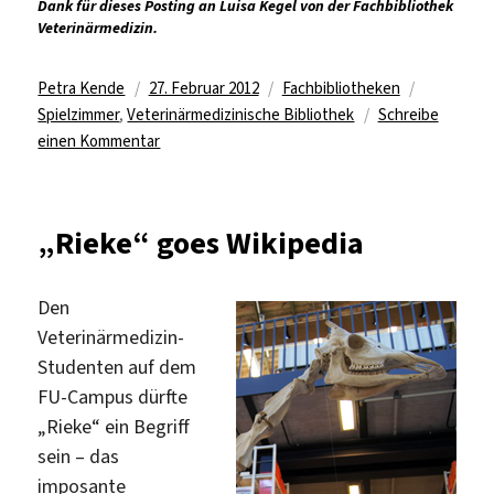
Dank für dieses Posting an Luisa Kegel von der Fachbibliothek
Veterinärmedizin.
Autor
Veröffentlicht
Kategorien
Schlagwör
Petra Kende
27. Februar 2012
Fachbibliotheken
am
Spielzimmer
,
Veterinärmedizinische Bibliothek
Schreibe
zu
einen Kommentar
Mit
Kind
und
„Rieke“ goes Wikipedia
Lehrbuch
in
der
Den
Bibliothek
Veterinärmedizin-
Studenten auf dem
FU-Campus dürfte
„Rieke“ ein Begriff
sein – das
imposante