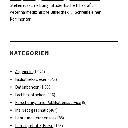
am
Stellenausschreibung
,
Studentische Hilfskraft
,
Veterinärmedizinische Bibliothek
Schreibe einen
zu
Kommentar
Studentische
Hilfskraft
für
Veterinärmedizinische
KATEGORIEN
Bibliothek
gesucht
Allgemein
(1.024)
Bibliothekswesen
(243)
Datenbanken
(1.088)
Fachbibliotheken
(336)
Forschungs- und Publikationsservice
(5)
Ins Netz geschaut
(467)
Lehr- und Lernservices
(86)
Lernangebote, Kurse
(158)