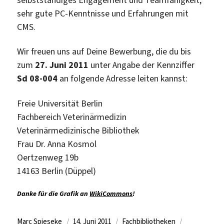
sehr gute PC-Kenntnisse und Erfahrungen mit
CMS.
Wir freuen uns auf Deine Bewerbung, die du bis
zum
27. Juni 2011
unter Angabe der Kennziffer
Sd 08-004
an folgende Adresse leiten kannst:
Freie Universität Berlin
Fachbereich Veterinärmedizin
Veterinärmedizinische Bibliothek
Frau Dr. Anna Kosmol
Oertzenweg 19b
14163 Berlin (Düppel)
Danke für die Grafik an
WikiCommons
!
Autor
Veröffentlicht
Kategorien
Schlagwörte
Marc Spieseke
14. Juni 2011
Fachbibliotheken