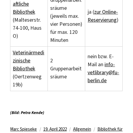
Gruppenarbeit
aftliche
sräume
Bibliothek
ja (
zur Online-
(jeweils max.
(Malteserstr.
Reservierung
)
vier Personen)
74-100, Haus
für max. 120
O)
Minuten
Veterinärmedi
nein bzw. E-
zinische
2
Mail an
info-
Bibliothek
Gruppenarbeit
vetlibrary@fu-
(Oertzenweg
sräume
berlin.de
19b)
(Bild: Petra Kende)
Autor
Veröffentlicht
Kategorien
Schlagwörter
Marc Spieseke
19. April 2022
Allgemein
Bibliothek für