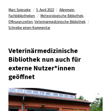
Autor
Veröffentlicht
Kategorien
Marc Spieseke
5. April 2022
Allgemein
,
am
Schlagwörter
Fachbibliotheken
Meteorologische Bibliothek
,
Öffnungszeiten
,
Veterinärmedizinische Bibliothek
zu
Schreibe einen Kommentar
Meteorologie
und
Veterinärmedizin
Veterinärmedizinische
erweitern
Bibliothek nun auch für
Öffnungszeiten
externe Nutzer*innen
geöffnet