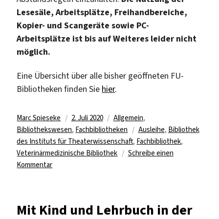
Lesesäle, Arbeitsplätze, Freihandbereiche,
Kopier- und Scangeräte sowie PC-
Arbeitsplätze ist bis auf Weiteres leider nicht
möglich.
Eine Übersicht über alle bisher geöffneten FU-
Bibliotheken finden Sie
hier
.
Autor
Veröffentlicht
Kategorien
Marc Spieseke
2. Juli 2020
Allgemein
,
am
Schlagwörter
Bibliothekswesen
,
Fachbibliotheken
Ausleihe
,
Bibliothek
des Instituts für Theaterwissenschaft
,
Fachbibliothek
,
Veterinärmedizinische Bibliothek
Schreibe einen
zu
Kommentar
Bibliotheken
für
Theaterwissenschaft
Mit Kind und Lehrbuch in der
und