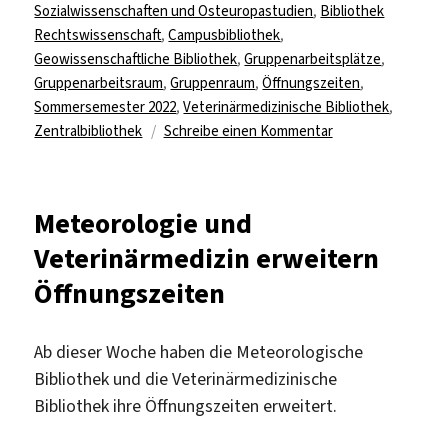
am
Sozialwissenschaften und Osteuropastudien
,
Bibliothek
Rechtswissenschaft
,
Campusbibliothek
,
Geowissenschaftliche Bibliothek
,
Gruppenarbeitsplätze
,
Gruppenarbeitsraum
,
Gruppenraum
,
Öffnungszeiten
,
Sommersemester 2022
,
Veterinärmedizinische Bibliothek
,
zu
Zentralbibliothek
Schreibe einen Kommentar
Sommersemester
2022:
Erweiterte
Meteorologie und
Öffnungszeiten
Veterinärmedizin erweitern
&
Gruppenarbeitsrä
Öffnungszeiten
Ab dieser Woche haben die Meteorologische
Bibliothek und die Veterinärmedizinische
Bibliothek ihre Öffnungszeiten erweitert.