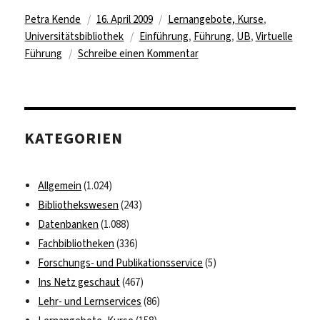
Autor
Veröffentlicht
Kategorien
Petra Kende
16. April 2009
Lernangebote, Kurse
,
am
Schlagwörter
Universitätsbibliothek
Einführung
,
Führung
,
UB
,
Virtuelle
zu
Führung
Schreibe einen Kommentar
Virtuell
durch
die
UB!?
KATEGORIEN
Allgemein
(1.024)
Bibliothekswesen
(243)
Datenbanken
(1.088)
Fachbibliotheken
(336)
Forschungs- und Publikationsservice
(5)
Ins Netz geschaut
(467)
Lehr- und Lernservices
(86)