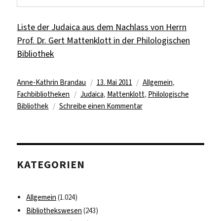
Liste der Judaica aus dem Nachlass von Herrn
Prof. Dr. Gert Mattenklott in der Philologischen
Bibliothek
Autor
Veröffentlicht
Kategorien
Anne-Kathrin Brandau
13. Mai 2011
Allgemein
,
Schlagwörter
am
Fachbibliotheken
Judaica
,
Mattenklott
,
Philologische
zu
Bibliothek
Schreibe einen Kommentar
Judaica
aus
dem
Nachlass
KATEGORIEN
von
Prof.
Dr.
Allgemein
(1.024)
Gert
Bibliothekswesen
(243)
Mattenklott