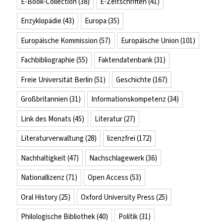
E-Book-Collection
(38)
E-Zeitschriften
(41)
Enzyklopädie
(43)
Europa
(35)
Europäische Kommission
(57)
Europäische Union
(101)
Fachbibliographie
(55)
Faktendatenbank
(31)
Freie Universität Berlin
(51)
Geschichte
(167)
Großbritannien
(31)
Informationskompetenz
(34)
Link des Monats
(45)
Literatur
(27)
Literaturverwaltung
(28)
lizenzfrei
(172)
Nachhaltigkeit
(47)
Nachschlagewerk
(36)
Nationallizenz
(71)
Open Access
(53)
Oral History
(25)
Oxford University Press
(25)
Philologische Bibliothek
(40)
Politik
(31)