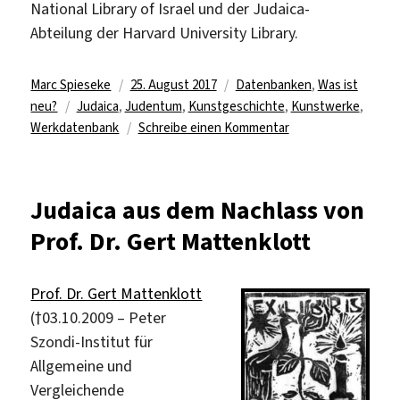
National Library of Israel und der Judaica-
Abteilung der Harvard University Library.
Autor
Veröffentlicht
Kategorien
Marc Spieseke
25. August 2017
Datenbanken
,
Was ist
Schlagwörter
am
neu?
Judaica
,
Judentum
,
Kunstgeschichte
,
Kunstwerke
,
zu
Werkdatenbank
Schreibe einen Kommentar
Weltgrößte
Datenbank
zu
Judaica aus dem Nachlass von
jüdischen
Prof. Dr. Gert Mattenklott
Kunstobjekten
Prof. Dr. Gert Mattenklott
(†03.10.2009 – Peter
Szondi-Institut für
Allgemeine und
Vergleichende