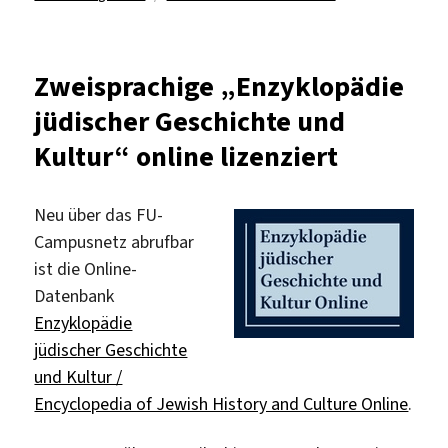
Lizenz
für
„Encyclopedia
Zweisprachige „Enzyklopädie
of
jüdischer Geschichte und
Jews
in
Kultur“ online lizenziert
the
Islamic
World“
Neu über das FU-
Campusnetz abrufbar
ist die Online-
Datenbank
Enzyklopädie
jüdischer Geschichte
und Kultur /
Encyclopedia of Jewish History and Culture Online
.