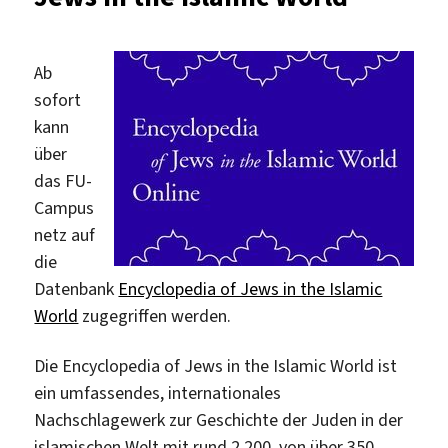
Ab
sofort
kann
über
das FU-
Campus
netz auf
die
Datenbank
Encyclopedia of Jews in the Islamic
World
zugegriffen werden.
Die Encyclopedia of Jews in the Islamic World ist
ein umfassendes, internationales
Nachschlagewerk zur Geschichte der Juden in der
islamischen Welt mit rund 2.200, von über 350