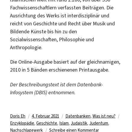
Fachwissenschaftlern verfassten Beiträgen. Die
Ausrichtung des Werks ist interdisziplinär und
reicht von Geschichte und Recht über Musik und
Bildende Künste bis hin zu den
Sozialwissenschaften, Philosophie und
Anthropologie.
Die Online-Ausgabe basiert auf der gleichnamigen,
2010 in 5 Bänden erschienenen Printausgabe.
Der Beschreibungstext ist dem Datenbank-
Infosystem (DBIS) entnommen.
Autor
Veröffentlicht
Kategorien
Schla
Doris Eh
4. Februar 2021
Datenbanken
,
Was ist neu?
am
Enzyklopädie
,
Geschichte
,
Islam
,
Judaistik
,
Judentum
,
zu
Nachschlagewerk
Schreibe einen Kommentar