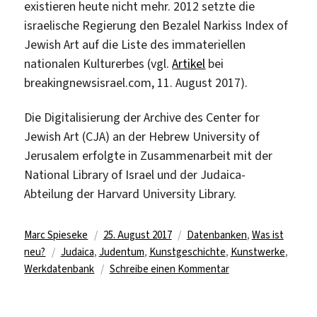
existieren heute nicht mehr. 2012 setzte die
israelische Regierung den Bezalel Narkiss Index of
Jewish Art auf die Liste des immateriellen
nationalen Kulturerbes (vgl.
Artikel
bei
breakingnewsisrael.com, 11. August 2017).
Die Digitalisierung der Archive des Center for
Jewish Art (CJA) an der Hebrew University of
Jerusalem erfolgte in Zusammenarbeit mit der
National Library of Israel und der Judaica-
Abteilung der Harvard University Library.
Autor
Veröffentlicht
Kategorien
Marc Spieseke
25. August 2017
Datenbanken
,
Was ist
Schlagwörter
am
neu?
Judaica
,
Judentum
,
Kunstgeschichte
,
Kunstwerke
,
zu
Werkdatenbank
Schreibe einen Kommentar
Weltgrößte
Datenbank