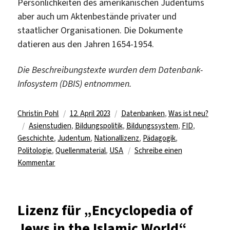
Persönlichkeiten des amerikanischen Judentums
aber auch um Aktenbestände privater und
staatlicher Organisationen. Die Dokumente
datieren aus den Jahren 1654-1954.
Die Beschreibungstexte wurden dem Datenbank-
Infosystem (DBIS) entnommen.
Autor
Veröffentlicht
Kategorien
Christin Pohl
12. April 2023
Datenbanken
,
Was ist neu?
Schlagwörter
am
Asienstudien
,
Bildungspolitik
,
Bildungssystem
,
FID
,
Geschichte
,
Judentum
,
Nationallizenz
,
Pädagogik
,
Politologie
,
Quellenmaterial
,
USA
Schreibe einen
zu
Kommentar
Zugriff
auf
drei
Lizenz für „Encyclopedia of
neue
Jews in the Islamic World“
Nationallizenzen