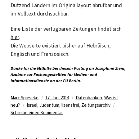
Dutzend Ländern im Originallayout abrufbar und
im Volltext durchsuchbar.
Eine Liste der verfügbaren Zeitungen findet sich
hier
.
Die Webseite existiert bisher auf Hebräisch,
Englisch und Französisch.
Danke für die Mithilfe bei diesem Posting an Josephine Ziem,
Azubine zur Fachangestellten für Medien- und
Informationsdienste an der FU Berlin.
Autor
Veröffentlicht
Kategorien
Marc Spieseke
17. Juni 2014
Datenbanken
,
Was ist
Schlagwörter
am
neu?
Israel
,
Judentum
,
lizenzfrei
,
Zeitungsarchiv
zu
Schreibe einen Kommentar
In
historischen
jüdischen