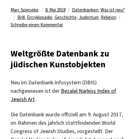
Autor
Veröffentlicht
Kategorien
Marc Spieseke
8. Mai 2018
Datenbanken
,
Was ist neu?
Schlagwörter
am
Brill
,
Enzyklopädie
,
Geschichte
,
Judentum
,
Religion
zu
Schreibe einen Kommentar
Zweisprachige
„Enzyklopädie
jüdischer
Weltgrößte Datenbank zu
Geschichte
jüdischen Kunstobjekten
und
Kultur“
online
Neu im Datenbank-Infosystem (DBIS)
lizenziert
nachgewiesen ist der
Bezalel Narkiss Index of
Jewish Art
.
Die Datenbank wurde offiziell am 9. August 2017,
im Rahmen des jährlich stattfindenden World
Congress of Jewish Studies, vorgestellt. Der