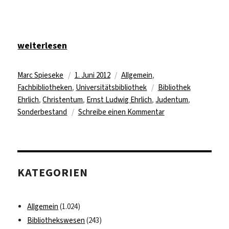
„Jüdisch-christlicher Sonderbestand in die UB u
weiterlesen
Autor
Veröffentlicht
Kategorien
Marc Spieseke
1. Juni 2012
Allgemein
,
am
Schlagwörter
Fachbibliotheken
,
Universitätsbibliothek
Bibliothek
Ehrlich
,
Christentum
,
Ernst Ludwig Ehrlich
,
Judentum
,
zu
Sonderbestand
Schreibe einen Kommentar
Jüdisch-
christlicher
Sonderbestand
in
KATEGORIEN
die
UB
umgezogen
Allgemein
(1.024)
Bibliothekswesen
(243)