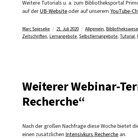
Weitere Tutorials u. a. zum Bibliotheksportal Pri
auf der
UB-Website
oder auf unserem
YouTube-Ch
Autor
Veröffentlicht
Kategorien
Marc Spieseke
21. Juli 2020
Allgemein
,
Bibliothekswes
am
Zeitschriften
,
Lernangebote
,
Selbstlernangebote
,
Tutorial
,
Weiterer Webinar-Ter
Recherche“
Nach der großen Nachfrage diese Woche bietet d
einen zusätzlichen
Intensivkurs Recherche
an.