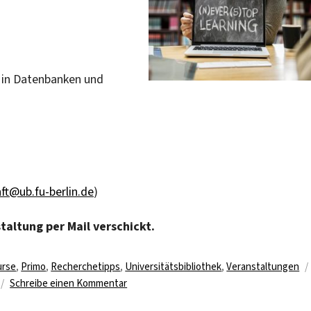
 in Datenbanken und
ft@ub.fu-berlin.de
)
altung per Mail verschickt.
urse
,
Primo
,
Recherchetipps
,
Universitätsbibliothek
,
Veranstaltungen
zu
Schreibe einen Kommentar
Weiterer