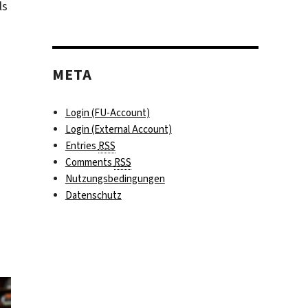
ls
lagwörter
META
Login (FU-Account)
Login (External Account)
schen
Entries
RSS
ten
Comments
RSS
Nutzungsbedingungen
Datenschutz