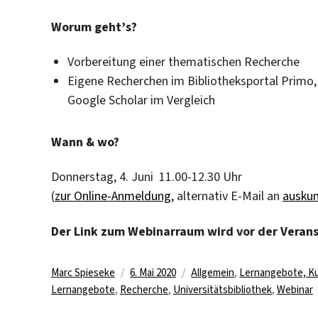
Worum geht’s?
Vorbereitung einer thematischen Recherche
Eigene Recherchen im Bibliotheksportal Primo,
Google Scholar im Vergleich
Wann & wo?
Donnerstag, 4. Juni 11.00-12.30 Uhr
(
zur Online-Anmeldung
, alternativ E-Mail an
auskun
Der Link zum Webinarraum wird vor der Veranst
Autor
Veröffentlicht
Kategorien
Marc Spieseke
6. Mai 2020
Allgemein
,
Lernangebote, K
am
Lernangebote
,
Recherche
,
Universitätsbibliothek
,
Webinar