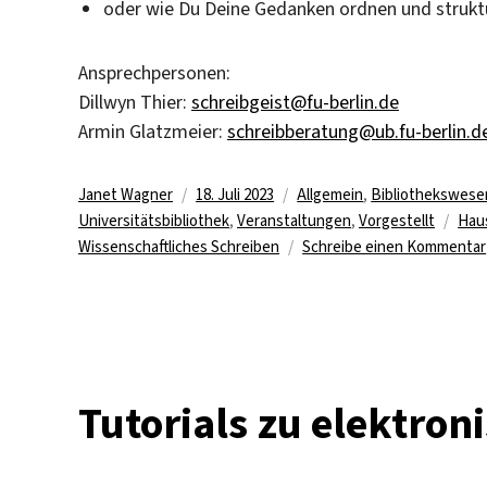
oder wie Du Deine Gedanken ordnen und struktu
Ansprechpersonen:
Dillwyn Thier:
schreibgeist@fu-berlin.de
Armin Glatzmeier:
schreibberatung@ub.fu-berlin.d
Autor
Veröffentlicht
Kategorien
Janet Wagner
18. Juli 2023
Allgemein
,
Bibliothekswese
am
Sch
Universitätsbibliothek
,
Veranstaltungen
,
Vorgestellt
Hau
Wissenschaftliches Schreiben
Schreibe einen Kommentar
Tutorials zu elektron