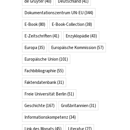
de Gruyter
(40)
Deutschland
(41)
Dokumentationszentrum UN-EU
(344)
E-Book
(80)
E-Book-Collection
(38)
E-Zeitschriften
(41)
Enzyklopädie
(43)
Europa
(35)
Europäische Kommission
(57)
Europäische Union
(101)
Fachbibliographie
(55)
Faktendatenbank
(31)
Freie Universität Berlin
(51)
Geschichte
(167)
Großbritannien
(31)
Informationskompetenz
(34)
Link des Monats
(45)
Literatur
(27)