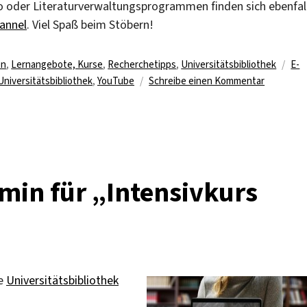
mo oder Literaturverwaltungsprogrammen finden sich ebenfal
annel
. Viel Spaß beim Stöbern!
Sch
en
,
Lernangebote, Kurse
,
Recherchetipps
,
Universitätsbibliothek
E-
zu
Universitätsbibliothek
,
YouTube
Schreibe einen Kommentar
Tutorials
zu
elektroni
Zeitschrif
min für „Intensivkurs
ie
Universitätsbibliothek