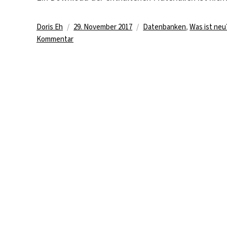
Autor
Veröffentlicht
Kategorien
Doris Eh
29. November 2017
Datenbanken
,
Was ist neu
zu
am
Kommentar
Neue
freie
Datenbank:
Repensando
Guernica