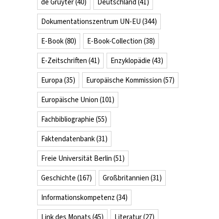
de Gruyter
(40)
Deutschland
(41)
Dokumentationszentrum UN-EU
(344)
E-Book
(80)
E-Book-Collection
(38)
E-Zeitschriften
(41)
Enzyklopädie
(43)
Europa
(35)
Europäische Kommission
(57)
Europäische Union
(101)
Fachbibliographie
(55)
Faktendatenbank
(31)
Freie Universität Berlin
(51)
Geschichte
(167)
Großbritannien
(31)
Informationskompetenz
(34)
Link des Monats
(45)
Literatur
(27)