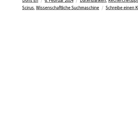
Autor
Veröffentlicht
Kategorien
Doris Eh
6. Februar 2014
Datenbanken
,
Recherchetipp
am
Scirus
,
Wissenschaftliche Suchmaschine
Schreibe einen