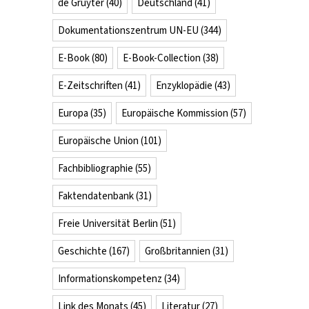
de Gruyter
(40)
Deutschland
(41)
Dokumentationszentrum UN-EU
(344)
E-Book
(80)
E-Book-Collection
(38)
E-Zeitschriften
(41)
Enzyklopädie
(43)
Europa
(35)
Europäische Kommission
(57)
Europäische Union
(101)
Fachbibliographie
(55)
Faktendatenbank
(31)
Freie Universität Berlin
(51)
Geschichte
(167)
Großbritannien
(31)
Informationskompetenz
(34)
Link des Monats
(45)
Literatur
(27)