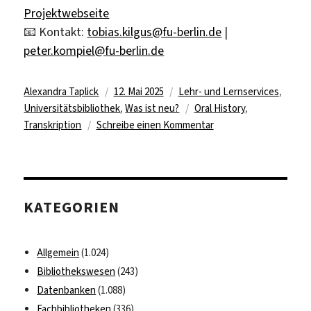
Projektwebseite
📧 Kontakt:
tobias.kilgus@fu-berlin.de
|
peter.kompiel@fu-berlin.de
Autor
Veröffentlicht
Kategorien
Alexandra Taplick
12. Mai 2025
Lehr- und Lernservices
,
am
Schlagwörter
Universitätsbibliothek
,
Was ist neu?
Oral History
,
zu
Transkription
Schreibe einen Kommentar
ASR4Memory:
Automatische
Transkription
für
KATEGORIEN
Forschende
der
Freien
Allgemein
(1.024)
Universität
Bibliothekswesen
(243)
Datenbanken
(1.088)
Fachbibliotheken
(336)