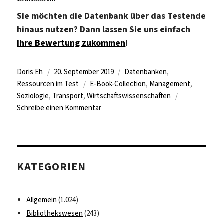
Sie möchten die Datenbank über das Testende
hinaus nutzen? Dann lassen Sie uns einfach
Ihre Bewertung zukommen
!
Autor
Veröffentlicht
Kategorien
Doris Eh
20. September 2019
Datenbanken
,
am
Schlagwörter
Ressourcen im Test
E-Book-Collection
,
Management
,
Soziologie
,
Transport
,
Wirtschaftswissenschaften
zu
Schreibe einen Kommentar
Emerald
eBook
Series
Collection
KATEGORIEN
im
Test
Allgemein
(1.024)
Bibliothekswesen
(243)