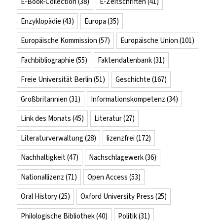
E-Book-Collection
(38)
E-Zeitschriften
(41)
Enzyklopädie
(43)
Europa
(35)
Europäische Kommission
(57)
Europäische Union
(101)
Fachbibliographie
(55)
Faktendatenbank
(31)
Freie Universität Berlin
(51)
Geschichte
(167)
Großbritannien
(31)
Informationskompetenz
(34)
Link des Monats
(45)
Literatur
(27)
Literaturverwaltung
(28)
lizenzfrei
(172)
Nachhaltigkeit
(47)
Nachschlagewerk
(36)
Nationallizenz
(71)
Open Access
(53)
Oral History
(25)
Oxford University Press
(25)
Philologische Bibliothek
(40)
Politik
(31)