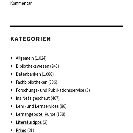
zu
Kommentar
Die
Spotlight-
Initiative:
Gewalt
KATEGORIEN
gegen
Frauen
und
Allgemein
(1.024)
Mädchen
Bibliothekswesen
(243)
beseitigen
Datenbanken
(1.088)
Fachbibliotheken
(336)
Forschungs- und Publikationsservice
(5)
Ins Netz geschaut
(467)
Lehr- und Lernservices
(86)
Lernangebote, Kurse
(158)
Literaturtipps
(2)
Primo
(81)