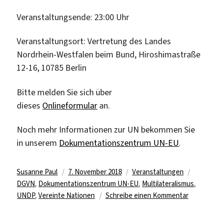
Veranstaltungsende: 23:00 Uhr
Veranstaltungsort: Vertretung des Landes
Nordrhein-Westfalen beim Bund, Hiroshimastraße
12-16, 10785 Berlin
Bitte melden Sie sich über
dieses
Onlineformular
an.
Noch mehr Informationen zur UN bekommen Sie
in unserem
Dokumentationszentrum UN-EU
.
Autor
Veröffentlicht
Kategorien
Schlagw
Susanne Paul
7. November 2018
Veranstaltungen
am
DGVN
,
Dokumentationszentrum UN-EU
,
Multilateralismus
,
zu
UNDP
,
Vereinte Nationen
Schreibe einen Kommentar
Multilater
braucht