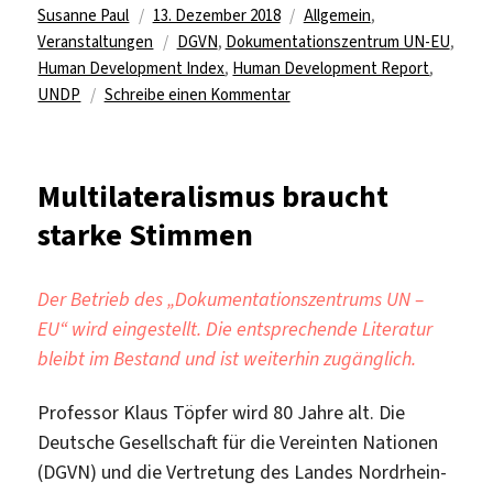
Autor
Veröffentlicht
Kategorien
Susanne Paul
13. Dezember 2018
Allgemein
,
am
Schlagwörter
Veranstaltungen
DGVN
,
Dokumentationszentrum UN-EU
,
Human Development Index
,
Human Development Report
,
zu
UNDP
Schreibe einen Kommentar
Menschliche
Entwicklung:
Zahlen
Multilateralismus braucht
und
starke Stimmen
Fakten
2018
Der Betrieb des „Dokumentationszentrums UN –
EU“ wird eingestellt. Die entsprechende Literatur
bleibt im Bestand und ist weiterhin zugänglich.
Professor Klaus Töpfer wird 80 Jahre alt. Die
Deutsche Gesellschaft für die Vereinten Nationen
(DGVN) und die Vertretung des Landes Nordrhein-