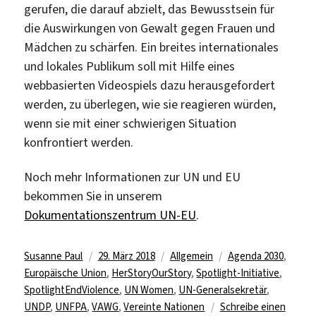
gerufen, die darauf abzielt, das Bewusstsein für
die Auswirkungen von Gewalt gegen Frauen und
Mädchen zu schärfen.
Ein breites internationales
und lokales Publikum soll mit Hilfe eines
webbasierten Videospiels dazu herausgefordert
werden, zu überlegen, wie sie reagieren würden,
wenn sie mit einer schwierigen Situation
konfrontiert werden.
Noch mehr Informationen zur UN und EU
bekommen Sie in unserem
Dokumentationszentrum UN-EU
.
Autor
Veröffentlicht
Kategorien
Schlagwörter
Susanne Paul
29. März 2018
Allgemein
Agenda 2030
,
am
Europäische Union
,
HerStoryOurStory
,
Spotlight-Initiative
,
SpotlightEndViolence
,
UN Women
,
UN-Generalsekretär
,
UNDP
,
UNFPA
,
VAWG
,
Vereinte Nationen
Schreibe einen